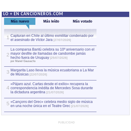
LO + EN CANCIONEROS.COM
Más nuevo
Más leído
Más votado
Capturan en Chile al último exmilitar condenado por
La comparsa Bantú
1
el asesinato de Víctor Jara
mayor desfile de
1
[27/07/2026]
hecho fuera de U
por Manel Gausachs
La comparsa Bantú celebra su 10º aniversario con el
mayor desfile de llamadas de candombe jamás
2
Capturan en Chile
2
hecho fuera de Uruguay
[25/07/2026]
el asesinato de Ví
por Manel Gausachs
Margarita Laso lleva la música ecuatoriana a La Mar
3
de Músicas
[22/07/2026]
«Pájaro azul. Cartas desde el exilio» recupera la
4
correspondencia inédita de Mercedes Sosa durante
la dictadura argentina
[21/07/2026]
«Cançons del Grec» celebra medio siglo de música
5
en una noche única en el Teatre Grec
[21/07/2026]
PUBLICIDAD