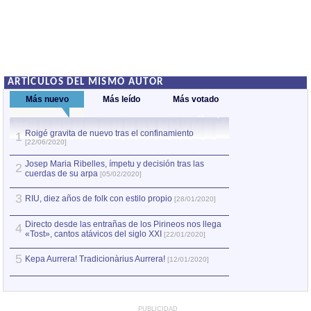
ARTÍCULOS DEL MISMO AUTOR
Más nuevo
Más leído
Más votado
Roigé gravita de nuevo tras el confinamiento
1
1
La Región Medit
[22/06/2020]
2
Aerófonos de dob
Josep Maria Ribelles, ímpetu y decisión tras las
2
cuerdas de su arpa
[05/02/2020]
La sardana y la c
3
3
RIU, diez años de folk con estilo propio
a símbolo de Cat
[28/01/2020]
Culturas y lengua
Directo desde las entrañas de los Pirineos nos llega
4
4
Alrededor de los 
«Tost», cantos atávicos del siglo XXI
[22/01/2020]
[21/01/2011]
5
Kepa Aurrera! Tradicionàrius Aurrera!
[12/01/2020]
La txalaparta, el
5
[19/07/2011]
PUBLICIDAD