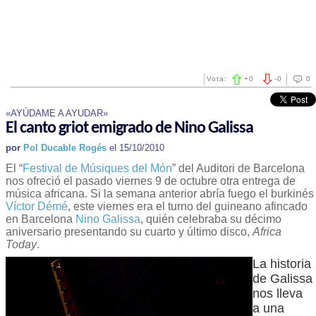
Vota:
+
0
-
0
0
«AYÚDAME A AYUDAR»
El canto griot emigrado de Nino Galissa
por
Pol Ducable Rogés
el 15/10/2010
El “
Festival de Músiques del Món
” del Auditori de Barcelona
nos ofreció el pasado viernes 9 de octubre otra entrega de
música africana. Si la semana anterior abría fuego el burkinés
Víctor Démé
, este viernes era el turno del guineano afincado
en Barcelona
Nino Galissa
, quién celebraba su décimo
aniversario presentando su cuarto y último disco,
Africa
Today
.
La historia
de Galissa
nos lleva
a una