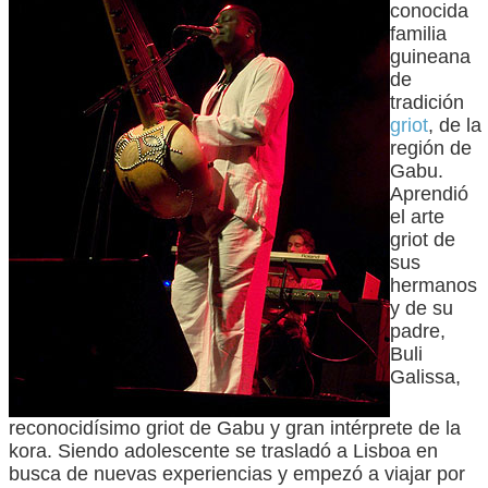
conocida
familia
guineana
de
tradición
griot
, de la
región de
Gabu.
Aprendió
el arte
griot de
sus
hermanos
y de su
padre,
Buli
Galissa,
reconocidísimo griot de Gabu y gran intérprete de la
kora. Siendo adolescente se trasladó a Lisboa en
busca de nuevas experiencias y empezó a viajar por