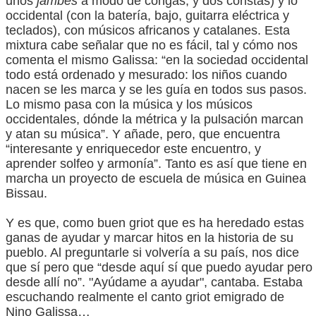
unos
jambés
a modo de congas, y dos coristas) y lo
occidental (con la batería, bajo, guitarra eléctrica y
teclados), con músicos africanos y catalanes. Esta
mixtura cabe señalar que no es fácil, tal y cómo nos
comenta el mismo Galissa: “en la sociedad occidental
todo está ordenado y mesurado: los niños cuando
nacen se les marca y se les guía en todos sus pasos.
Lo mismo pasa con la música y los músicos
occidentales, dónde la métrica y la pulsación marcan
y atan su música”. Y añade, pero, que encuentra
“interesante y enriquecedor este encuentro, y
aprender solfeo y armonía”. Tanto es así que tiene en
marcha un proyecto de escuela de música en Guinea
Bissau.
Y es que, como buen griot que es ha heredado estas
ganas de ayudar y marcar hitos en la historia de su
pueblo. Al preguntarle si volvería a su país, nos dice
que sí pero que “desde aquí sí que puedo ayudar pero
desde allí no”. "Ayúdame a ayudar", cantaba. Estaba
escuchando realmente el canto griot emigrado de
Nino Galissa…