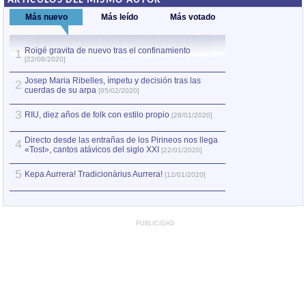
ARTÍCULOS DEL MISMO AUTOR
Más nuevo
Más leído
Más votado
Roigé gravita de nuevo tras el confinamiento
1
1
La Región Medit
[22/06/2020]
2
Aerófonos de dob
Josep Maria Ribelles, ímpetu y decisión tras las
2
cuerdas de su arpa
[05/02/2020]
La sardana y la c
3
3
RIU, diez años de folk con estilo propio
a símbolo de Cat
[28/01/2020]
Culturas y lengua
Directo desde las entrañas de los Pirineos nos llega
4
4
Alrededor de los 
«Tost», cantos atávicos del siglo XXI
[22/01/2020]
[21/01/2011]
5
Kepa Aurrera! Tradicionàrius Aurrera!
[12/01/2020]
La txalaparta, el
5
[19/07/2011]
PUBLICIDAD