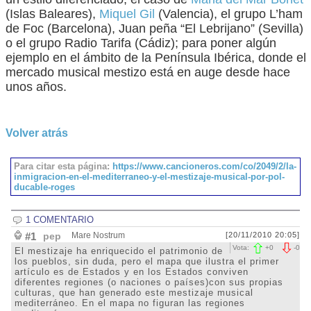
(Islas Baleares),
Miquel Gil
(Valencia), el grupo L’ham
de Foc (Barcelona), Juan peña “El Lebrijano” (Sevilla)
o el grupo Radio Tarifa (Cádiz); para poner algún
ejemplo en el ámbito de la Península Ibérica, donde el
mercado musical mestizo está en auge desde hace
unos años.
Volver atrás
Para citar esta página:
https://www.cancioneros.com/co/2049/2/la-
inmigracion-en-el-mediterraneo-y-el-mestizaje-musical-por-pol-
ducable-roges
1 COMENTARIO
#1
pep
Mare Nostrum
[20/11/2010 20:05]
Vota:
+
0
-
0
El mestizaje ha enriquecido el patrimonio de
los pueblos, sin duda, pero el mapa que ilustra el primer
artículo es de Estados y en los Estados conviven
diferentes regiones (o naciones o países)con sus propias
culturas, que han generado este mestizaje musical
mediterráneo. En el mapa no figuran las regiones