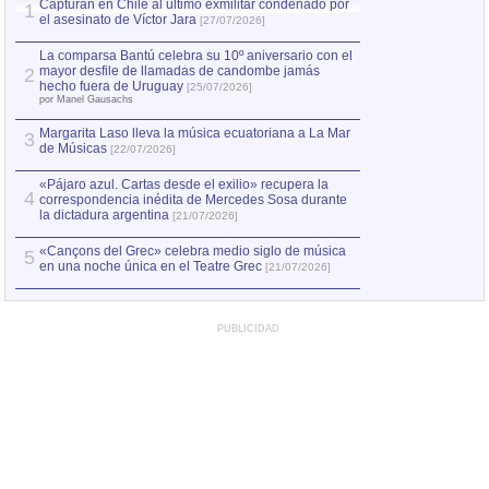
Capturan en Chile al último exmilitar condenado por
La comparsa Bantú
1
el asesinato de Víctor Jara
mayor desfile de
1
[27/07/2026]
hecho fuera de U
por Manel Gausachs
La comparsa Bantú celebra su 10º aniversario con el
mayor desfile de llamadas de candombe jamás
2
Capturan en Chile
2
hecho fuera de Uruguay
[25/07/2026]
el asesinato de Ví
por Manel Gausachs
Margarita Laso lleva la música ecuatoriana a La Mar
3
de Músicas
[22/07/2026]
«Pájaro azul. Cartas desde el exilio» recupera la
4
correspondencia inédita de Mercedes Sosa durante
la dictadura argentina
[21/07/2026]
«Cançons del Grec» celebra medio siglo de música
5
en una noche única en el Teatre Grec
[21/07/2026]
PUBLICIDAD