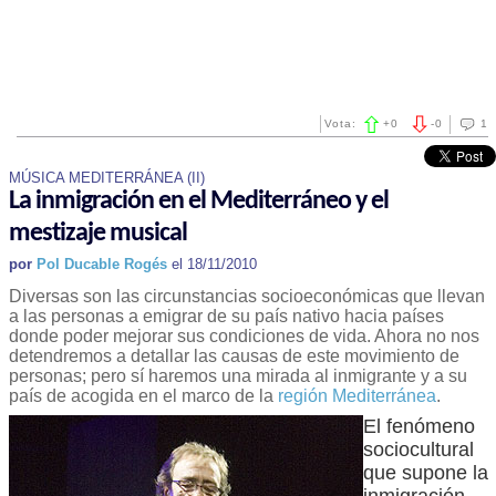
Vota:
+
0
-
0
1
MÚSICA MEDITERRÁNEA (II)
La inmigración en el Mediterráneo y el
mestizaje musical
por
Pol Ducable Rogés
el 18/11/2010
Diversas son las circunstancias socioeconómicas que llevan
a las personas a emigrar de su país nativo hacia países
donde poder mejorar sus condiciones de vida. Ahora no nos
detendremos a detallar las causas de este movimiento de
personas; pero sí haremos una mirada al inmigrante y a su
país de acogida en el marco de la
región Mediterránea
.
El fenómeno
sociocultural
que supone la