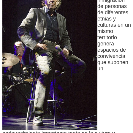
inmigración
de personas
de diferentes
etnias y
culturas en un
mismo
territorio
genera
espacios de
convivencia
que suponen
un