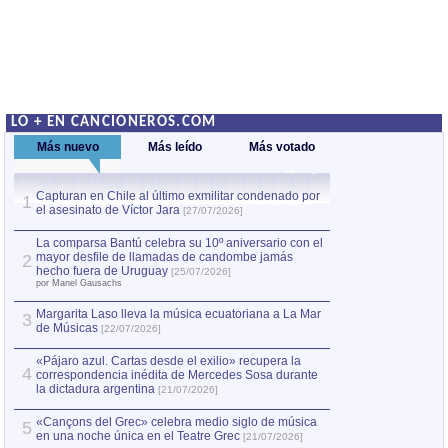
LO + EN CANCIONEROS.COM
Más nuevo
Más leído
Más votado
Capturan en Chile al último exmilitar condenado por
La comparsa Bantú
1
el asesinato de Víctor Jara
mayor desfile de
1
[27/07/2026]
hecho fuera de U
por Manel Gausachs
La comparsa Bantú celebra su 10º aniversario con el
mayor desfile de llamadas de candombe jamás
2
Capturan en Chile
2
hecho fuera de Uruguay
[25/07/2026]
el asesinato de Ví
por Manel Gausachs
Margarita Laso lleva la música ecuatoriana a La Mar
3
de Músicas
[22/07/2026]
«Pájaro azul. Cartas desde el exilio» recupera la
4
correspondencia inédita de Mercedes Sosa durante
la dictadura argentina
[21/07/2026]
«Cançons del Grec» celebra medio siglo de música
5
en una noche única en el Teatre Grec
[21/07/2026]