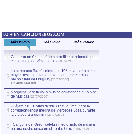
LO + EN CANCIONEROS.COM
Más nuevo
Más leído
Más votado
Capturan en Chile al último exmilitar condenado por
La comparsa Bantú
1
el asesinato de Víctor Jara
mayor desfile de
1
[27/07/2026]
hecho fuera de U
por Manel Gausachs
La comparsa Bantú celebra su 10º aniversario con el
mayor desfile de llamadas de candombe jamás
2
Capturan en Chile
2
hecho fuera de Uruguay
[25/07/2026]
el asesinato de Ví
por Manel Gausachs
Margarita Laso lleva la música ecuatoriana a La Mar
Margarita Laso ll
3
3
de Músicas
de Músicas
[22/07/2026]
[22/07
«Pájaro azul. Cartas desde el exilio» recupera la
4
correspondencia inédita de Mercedes Sosa durante
la dictadura argentina
[21/07/2026]
«Cançons del Grec» celebra medio siglo de música
5
en una noche única en el Teatre Grec
[21/07/2026]