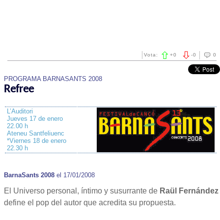
Vota:
+
0
-
0
0
PROGRAMA BARNASANTS 2008
Refree
L’Auditori
Jueves 17 de enero
22.00 h
Ateneu Santfeliuenc
*Viernes 18 de enero
22.30 h
BarnaSants 2008
el 17/01/2008
El Universo personal, íntimo y susurrante de
Raül Fernández
define el pop del autor que acredita su propuesta.