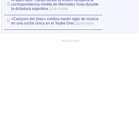
«Pájaro azul. Cartas desde el exilio» recupera la
4
correspondencia inédita de Mercedes Sosa durante
la dictadura argentina
[21/07/2026]
«Cançons del Grec» celebra medio siglo de música
5
en una noche única en el Teatre Grec
[21/07/2026]
PUBLICIDAD