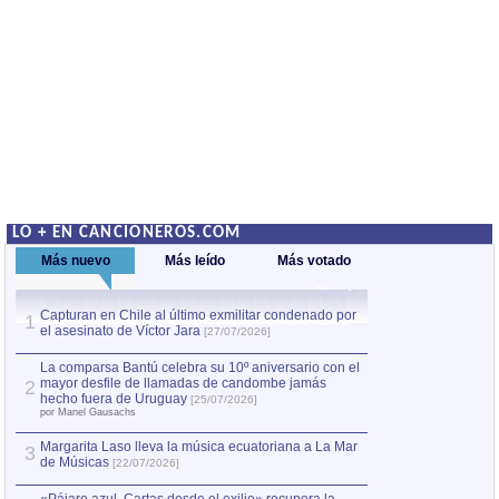
LO + EN CANCIONEROS.COM
Más nuevo
Más leído
Más votado
Capturan en Chile al último exmilitar condenado por
La comparsa Bantú
1
el asesinato de Víctor Jara
mayor desfile de
1
[27/07/2026]
hecho fuera de U
por Manel Gausachs
La comparsa Bantú celebra su 10º aniversario con el
mayor desfile de llamadas de candombe jamás
2
Capturan en Chile
2
hecho fuera de Uruguay
[25/07/2026]
el asesinato de Ví
por Manel Gausachs
Margarita Laso lleva la música ecuatoriana a La Mar
3
de Músicas
[22/07/2026]