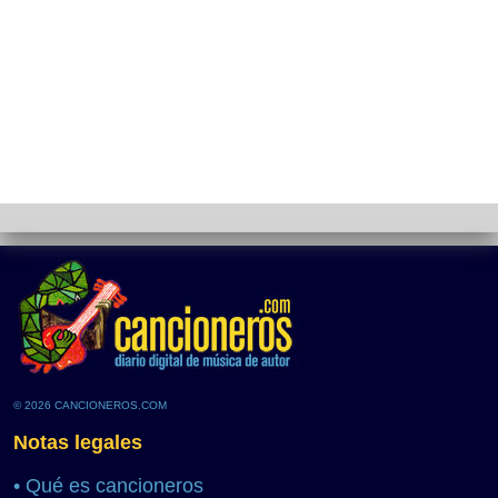
© 2026 CANCIONEROS.COM
Notas legales
•
Qué es cancioneros