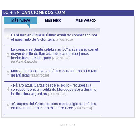
LO + EN CANCIONEROS.COM
Más nuevo
Más leído
Más votado
Capturan en Chile al último exmilitar condenado por
La comparsa Bantú
1
el asesinato de Víctor Jara
mayor desfile de
1
[27/07/2026]
hecho fuera de U
por Manel Gausachs
La comparsa Bantú celebra su 10º aniversario con el
mayor desfile de llamadas de candombe jamás
2
Capturan en Chile
2
hecho fuera de Uruguay
[25/07/2026]
el asesinato de Ví
por Manel Gausachs
Margarita Laso lleva la música ecuatoriana a La Mar
3
de Músicas
[22/07/2026]
«Pájaro azul. Cartas desde el exilio» recupera la
4
correspondencia inédita de Mercedes Sosa durante
la dictadura argentina
[21/07/2026]
«Cançons del Grec» celebra medio siglo de música
5
en una noche única en el Teatre Grec
[21/07/2026]
PUBLICIDAD