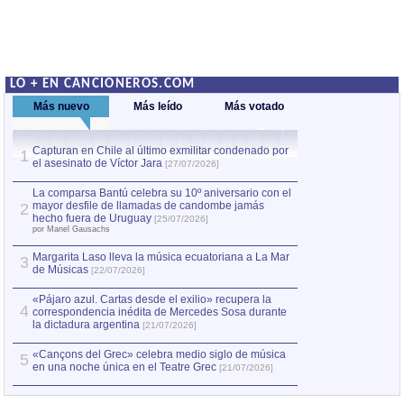
LO + EN CANCIONEROS.COM
Más nuevo
Más leído
Más votado
Capturan en Chile al último exmilitar condenado por
La comparsa Bantú
1
el asesinato de Víctor Jara
mayor desfile de
1
[27/07/2026]
hecho fuera de U
por Manel Gausachs
La comparsa Bantú celebra su 10º aniversario con el
mayor desfile de llamadas de candombe jamás
2
Capturan en Chile
2
hecho fuera de Uruguay
[25/07/2026]
el asesinato de Ví
por Manel Gausachs
Margarita Laso lleva la música ecuatoriana a La Mar
3
de Músicas
[22/07/2026]
«Pájaro azul. Cartas desde el exilio» recupera la
4
correspondencia inédita de Mercedes Sosa durante
la dictadura argentina
[21/07/2026]
«Cançons del Grec» celebra medio siglo de música
5
en una noche única en el Teatre Grec
[21/07/2026]