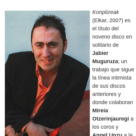
Konplizeak
(Elkar, 2007) es
el título del
noveno disco en
solitario de
Jabier
Muguruza
; un
trabajo que sigue
la línea intimista
de sus discos
anteriores y
donde colaboran
Mireia
Otzerinjauregi
a
los coros y
Angel Unzu
a la