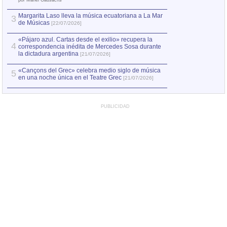
por Manel Gausachs
Margarita Laso lleva la música ecuatoriana a La Mar
3
de Músicas
[22/07/2026]
«Pájaro azul. Cartas desde el exilio» recupera la
4
correspondencia inédita de Mercedes Sosa durante
la dictadura argentina
[21/07/2026]
«Cançons del Grec» celebra medio siglo de música
5
en una noche única en el Teatre Grec
[21/07/2026]
PUBLICIDAD