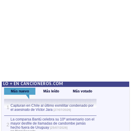
LO + EN CANCIONEROS.COM
Más nuevo
Más leído
Más votado
Capturan en Chile al último exmilitar condenado por
La comparsa Bantú
1
el asesinato de Víctor Jara
mayor desfile de
1
[27/07/2026]
hecho fuera de U
por Manel Gausachs
La comparsa Bantú celebra su 10º aniversario con el
mayor desfile de llamadas de candombe jamás
2
Capturan en Chile
2
hecho fuera de Uruguay
[25/07/2026]
el asesinato de Ví