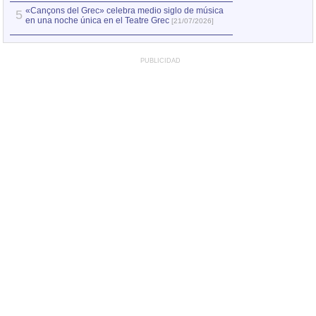
«Cançons del Grec» celebra medio siglo de música
5
en una noche única en el Teatre Grec
[21/07/2026]
PUBLICIDAD