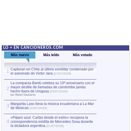
LO + EN CANCIONEROS.COM
Más nuevo
Más leído
Más votado
Capturan en Chile al último exmilitar condenado por
La comparsa Bantú
1
el asesinato de Víctor Jara
mayor desfile de
1
[27/07/2026]
hecho fuera de U
por Manel Gausachs
La comparsa Bantú celebra su 10º aniversario con el
mayor desfile de llamadas de candombe jamás
2
Capturan en Chile
2
hecho fuera de Uruguay
[25/07/2026]
el asesinato de Ví
por Manel Gausachs
Margarita Laso lleva la música ecuatoriana a La Mar
3
de Músicas
[22/07/2026]
«Pájaro azul. Cartas desde el exilio» recupera la
4
correspondencia inédita de Mercedes Sosa durante
la dictadura argentina
[21/07/2026]