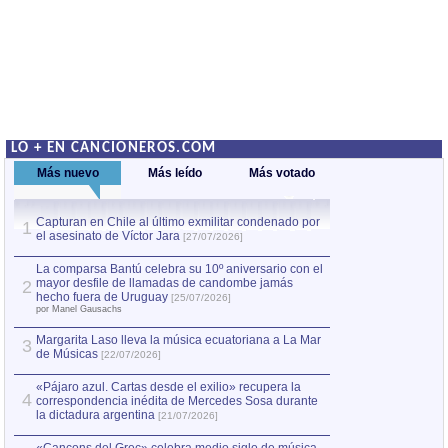
LO + EN CANCIONEROS.COM
Más nuevo
Más leído
Más votado
Capturan en Chile al último exmilitar condenado por
La comparsa Bantú
1
el asesinato de Víctor Jara
mayor desfile de
1
[27/07/2026]
hecho fuera de U
por Manel Gausachs
La comparsa Bantú celebra su 10º aniversario con el
mayor desfile de llamadas de candombe jamás
2
Capturan en Chile
2
hecho fuera de Uruguay
[25/07/2026]
el asesinato de Ví
por Manel Gausachs
Margarita Laso lleva la música ecuatoriana a La Mar
Margarita Laso ll
3
3
de Músicas
de Músicas
[22/07/2026]
[22/07
«Pájaro azul. Cartas desde el exilio» recupera la
4
correspondencia inédita de Mercedes Sosa durante
la dictadura argentina
[21/07/2026]