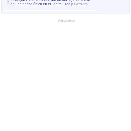
«Cançons del Grec» celebra medio siglo de música
5
en una noche única en el Teatre Grec
[21/07/2026]
PUBLICIDAD