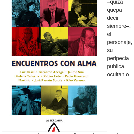
–quizá
quepa
decir
siempre–,
el
personaje,
su
peripecia
publica,
ocultan o