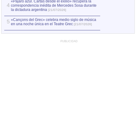
«Pájaro azul. Cartas desde el exilio» recupera la
4
correspondencia inédita de Mercedes Sosa durante
la dictadura argentina
[21/07/2026]
«Cançons del Grec» celebra medio siglo de música
5
en una noche única en el Teatre Grec
[21/07/2026]
PUBLICIDAD