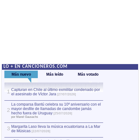
LO + EN CANCIONEROS.COM
Más nuevo
Más leído
Más votado
Capturan en Chile al último exmilitar condenado por
Capturan en Chile
1
1
el asesinato de Víctor Jara
el asesinato de Ví
[27/07/2026]
La comparsa Bantú celebra su 10º aniversario con el
mayor desfile de llamadas de candombe jamás
2
hecho fuera de Uruguay
[25/07/2026]
por Manel Gausachs
Margarita Laso lleva la música ecuatoriana a La Mar
3
de Músicas
[22/07/2026]