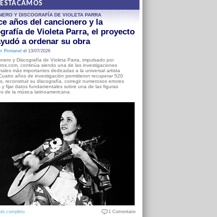
DESTACAMOS
NERO Y DISCOGRAFÍA DE VIOLETA PARRA
e años del cancionero y la
grafía de Violeta Parra, el proyecto
yudó a ordenar su obra
r Pintanel
el 13/07/2026
nero y Discografía de Violeta Parra, impulsado por
ros.com, continúa siendo una de las investigaciones
ales más importantes dedicadas a la universal artista
Cuatro años de investigación permitieron recuperar 520
, reconstruir su discografía, corregir numerosos errores
s y fijar datos fundamentales sobre una de las figuras
es de la música latinoamericana.
ulo completo
1 Comentario