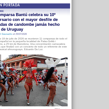
EN PORTADA
MBE
mparsa Bantú celebra su 10º
rsario con el mayor desfile de
adas de candombe jamás hecho
a de Uruguay
l Gausachs
el 25/07/2026
o 18 de julio de 2026 se reunieron 11 comparsas de todo el
o español en la pequeña localidad de Palau-Solità i
s, a 25 km de Barcelona. Una concentración carnavalera
 que finalizó con un concierto de todo un referente de este
usical afrouruguayo, Eduardo Da Luz.