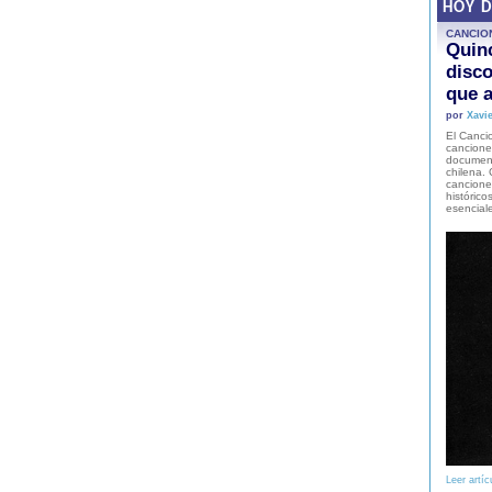
HOY 
CANCIO
Quinc
disco
que a
por
Xavie
El Cancio
cancione
document
chilena. 
canciones
histórico
esencial
Leer artíc