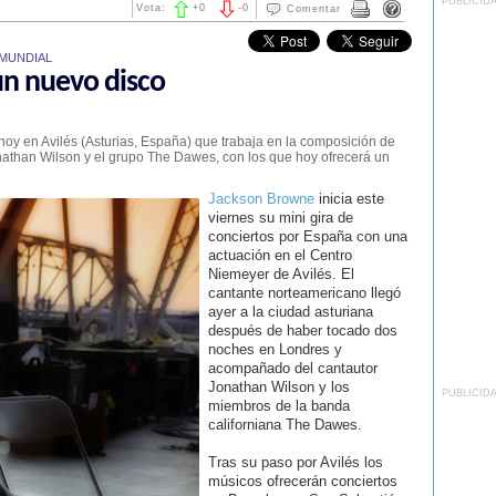
PUBLICID
Vota:
+
0
-
0
Comentar
 MUNDIAL
n nuevo disco
y en Avilés (Asturias, España) que trabaja en la composición de
athan Wilson y el grupo The Dawes, con los que hoy ofrecerá un
Jackson Browne
inicia este
viernes su mini gira de
conciertos por España con una
actuación en el Centro
Niemeyer de Avilés. El
cantante norteamericano llegó
ayer a la ciudad asturiana
después de haber tocado dos
noches en Londres y
acompañado del cantautor
Jonathan Wilson y los
PUBLICID
miembros de la banda
californiana The Dawes.
Tras su paso por Avilés los
músicos ofrecerán conciertos