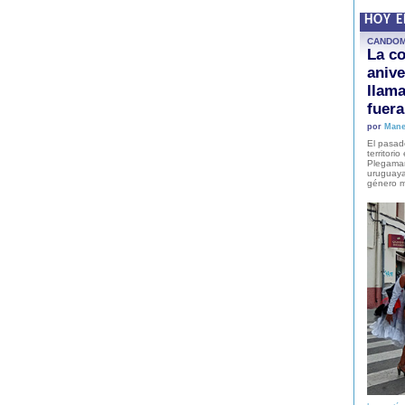
HOY 
CANDO
La co
anive
llam
fuer
por
Mane
El pasad
territori
Plegaman
uruguaya
género m