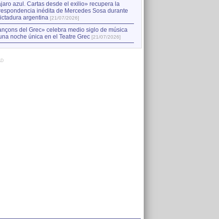
jaro azul. Cartas desde el exilio» recupera la
respondencia inédita de Mercedes Sosa durante
dictadura argentina
[21/07/2026]
nçons del Grec» celebra medio siglo de música
una noche única en el Teatre Grec
[21/07/2026]
AD