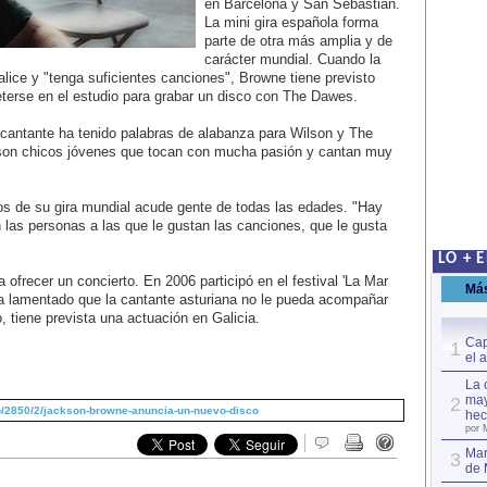
en Barcelona y San Sebastián.
La mini gira española forma
parte de otra más amplia y de
carácter mundial. Cuando la
nalice y "tenga suficientes canciones", Browne tiene previsto
terse en el estudio para grabar un disco con The Dawes.
 cantante ha tenido palabras de alabanza para Wilson y The
"son chicos jóvenes que tocan con mucha pasión y cantan muy
os de su gira mundial acude gente de todas las edades. "Hay
 las personas a las que le gustan las canciones, que le gusta
LO + 
ofrecer un concierto. En 2006 participó en el festival 'La Mar
Má
a lamentado que la cantante asturiana no le pueda acompañar
, tiene prevista una actuación en Galicia.
Cap
1
el 
La 
may
2
/2850/2/jackson-browne-anuncia-un-nuevo-disco
hec
por 
Mar
3
de 