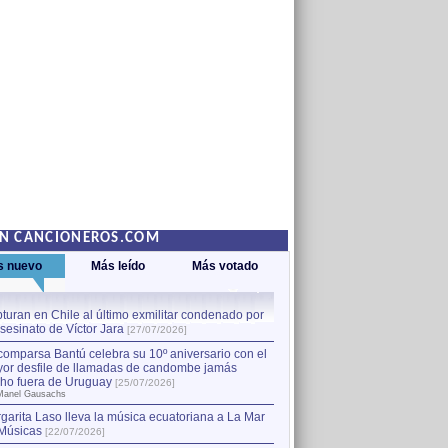
EN CANCIONEROS.COM
s nuevo
Más leído
Más votado
turan en Chile al último exmilitar condenado por
La comparsa Bantú celebra s
asesinato de Víctor Jara
mayor desfile de llamadas
1
[27/07/2026]
hecho fuera de Uruguay
[25
comparsa Bantú celebra su 10º aniversario con el
por Manel Gausachs
or desfile de llamadas de candombe jamás
Capturan en Chile al último
2
ho fuera de Uruguay
[25/07/2026]
el asesinato de Víctor Jara
[
Manel Gausachs
garita Laso lleva la música ecuatoriana a La Mar
Músicas
[22/07/2026]