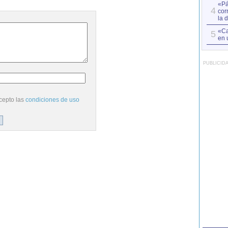
«Pá
4
cor
la 
«Ca
5
en 
PUBLICID
cepto las
condiciones de uso