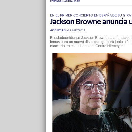
PORTADA > ACTUALIDAD
EN EL PRIMER CONCIERTO EN ESPAÑA DE SU GIRA
Jackson Browne anuncia u
AGENCIAS
el 22/07/2011
El estadounidense Jackson Browne ha anunciado ho
temas para un nuevo disco que grabará junto a Jon
concierto en el auditorio del Centro Niemeyer.