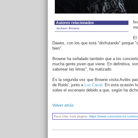
fi
Autores relacionados
me
Jackson Browne
El
Dawes, con los que está "disfrutando" porque 
bien".
Browne ha señalado también que a los conciert
mucha gente joven que viene. En definitiva, son
saborear las letras", ha matizado.
Es la segunda vez que Browne visita Avilés para 
de Ruido', junto a
Luz Casal
. En esta ocasión h
sobre el escenario debido a que, según ha dicho
Volver atrás
Para citar esta página:
https://www.cancioneros.com/co