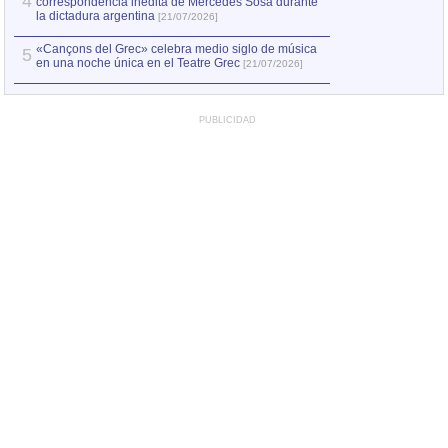
4
correspondencia inédita de Mercedes Sosa durante
la dictadura argentina
[21/07/2026]
«Cançons del Grec» celebra medio siglo de música
5
en una noche única en el Teatre Grec
[21/07/2026]
PUBLICIDAD