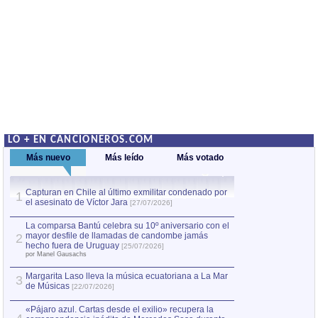
LO + EN CANCIONEROS.COM
Más nuevo
Más leído
Más votado
Capturan en Chile al último exmilitar condenado por
La comparsa Bantú
1
el asesinato de Víctor Jara
mayor desfile de
1
[27/07/2026]
hecho fuera de U
por Manel Gausachs
La comparsa Bantú celebra su 10º aniversario con el
mayor desfile de llamadas de candombe jamás
2
Capturan en Chile
2
hecho fuera de Uruguay
[25/07/2026]
el asesinato de Ví
por Manel Gausachs
Margarita Laso lleva la música ecuatoriana a La Mar
Margarita Laso ll
3
3
de Músicas
de Músicas
[22/07/2026]
[22/07
«Pájaro azul. Cartas desde el exilio» recupera la