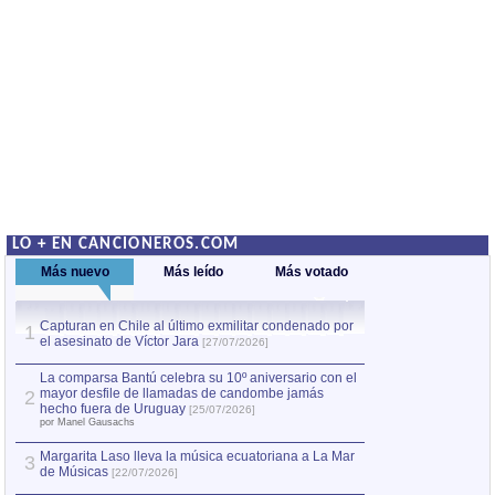
LO + EN CANCIONEROS.COM
Más nuevo
Más leído
Más votado
Capturan en Chile al último exmilitar condenado por
La comparsa Bantú
1
el asesinato de Víctor Jara
mayor desfile de
1
[27/07/2026]
hecho fuera de U
por Manel Gausachs
La comparsa Bantú celebra su 10º aniversario con el
mayor desfile de llamadas de candombe jamás
2
Capturan en Chile
2
hecho fuera de Uruguay
[25/07/2026]
el asesinato de Ví
por Manel Gausachs
Margarita Laso lleva la música ecuatoriana a La Mar
3
de Músicas
[22/07/2026]