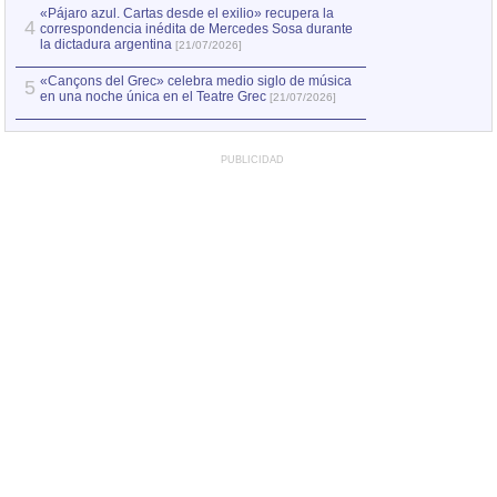
«Pájaro azul. Cartas desde el exilio» recupera la
4
correspondencia inédita de Mercedes Sosa durante
la dictadura argentina
[21/07/2026]
«Cançons del Grec» celebra medio siglo de música
5
en una noche única en el Teatre Grec
[21/07/2026]
PUBLICIDAD