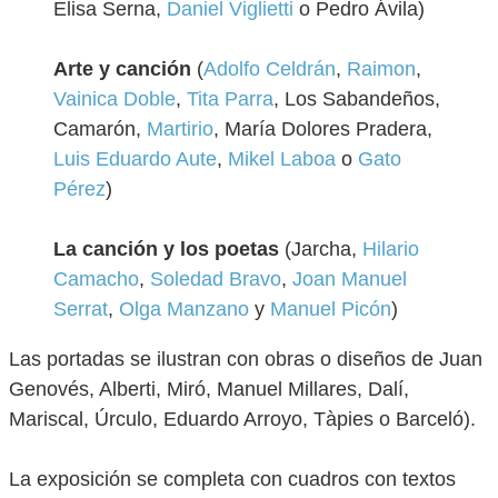
Elisa Serna,
Daniel Viglietti
o Pedro Ávila)
Arte y canción
(
Adolfo Celdrán
,
Raimon
,
Vainica Doble
,
Tita Parra
, Los Sabandeños,
Camarón,
Martirio
, María Dolores Pradera,
Luis Eduardo Aute
,
Mikel Laboa
o
Gato
Pérez
)
La canción y los poetas
(Jarcha,
Hilario
Camacho
,
Soledad Bravo
,
Joan Manuel
Serrat
,
Olga Manzano
y
Manuel Picón
)
Las portadas se ilustran con obras o diseños de Juan
Genovés, Alberti, Miró, Manuel Millares, Dalí,
Mariscal, Úrculo, Eduardo Arroyo, Tàpies o Barceló).
La exposición se completa con cuadros con textos