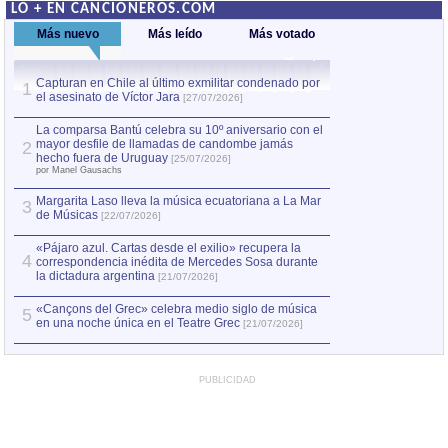
LO + EN CANCIONEROS.COM
Más nuevo
Más leído
Más votado
Capturan en Chile al último exmilitar condenado por
La comparsa Bantú
1
el asesinato de Víctor Jara
mayor desfile de
1
[27/07/2026]
hecho fuera de U
por Manel Gausachs
La comparsa Bantú celebra su 10º aniversario con el
mayor desfile de llamadas de candombe jamás
2
Capturan en Chile
2
hecho fuera de Uruguay
[25/07/2026]
el asesinato de Ví
por Manel Gausachs
Margarita Laso lleva la música ecuatoriana a La Mar
3
de Músicas
[22/07/2026]
«Pájaro azul. Cartas desde el exilio» recupera la
4
correspondencia inédita de Mercedes Sosa durante
la dictadura argentina
[21/07/2026]
«Cançons del Grec» celebra medio siglo de música
5
en una noche única en el Teatre Grec
[21/07/2026]
PUBLICIDAD