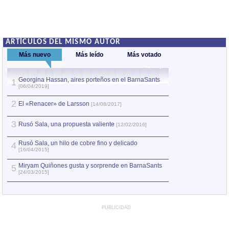
ARTÍCULOS DEL MISMO AUTOR
Más nuevo
Más leído
Más votado
Georgina Hassan, aires porteños en el BarnaSants
Carlos Mejía God
1
1
[06/04/2019]
ansiado y largam
[19/02/2010]
2
El «Renacer» de Larsson
[14/08/2017]
Guillermo Anderso
2
[10/02/2015]
3
Rusó Sala, una propuesta valiente
[12/02/2016]
El Niño de la Hip
3
[17/02/2009]
Rusó Sala, un hilo de cobre fino y delicado
4
[16/04/2015]
4
Marta Gómez: mar
Miryam Quiñones gusta y sorprende en BarnaSants
5
[24/03/2015]
5
Trío Enserie, el 
PUBLICIDAD