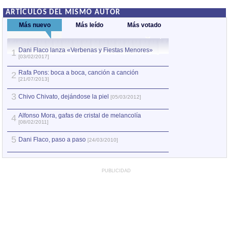
ARTÍCULOS DEL MISMO AUTOR
Más nuevo
Más leído
Más votado
Dani Flaco lanza «Verbenas y Fiestas Menores»
Cecilia Todd: La
1
1
[03/02/2017]
[26/02/2008]
Rafa Pons: boca a boca, canción a canción
Rafa Pons: boca 
2
2
[21/07/2013]
[21/07/2013]
3
3
Chivo Chivato, dejándose la piel
Rafa Pons: «Un 
[05/03/2012]
Alfonso Mora, gafas de cristal de melancolía
4
4
Joan Isaac: Jugar
[08/02/2011]
5
Marina Rossell: V
5
Dani Flaco, paso a paso
[24/03/2010]
PUBLICIDAD