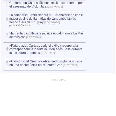
Capturan en Chile al último exmilitar condenado por
La comparsa Bantú
1
el asesinato de Víctor Jara
mayor desfile de
1
[27/07/2026]
hecho fuera de U
por Manel Gausachs
La comparsa Bantú celebra su 10º aniversario con el
mayor desfile de llamadas de candombe jamás
2
Capturan en Chile
2
hecho fuera de Uruguay
[25/07/2026]
el asesinato de Ví
por Manel Gausachs
Margarita Laso lleva la música ecuatoriana a La Mar
3
de Músicas
[22/07/2026]
«Pájaro azul. Cartas desde el exilio» recupera la
4
correspondencia inédita de Mercedes Sosa durante
la dictadura argentina
[21/07/2026]
«Cançons del Grec» celebra medio siglo de música
5
en una noche única en el Teatre Grec
[21/07/2026]
PUBLICIDAD