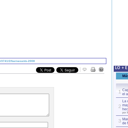
/3741/2/barnasants-2008
LO + 
Má
Cap
1
el 
La 
may
2
hec
por 
Mar
3
de 