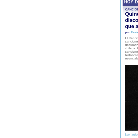
HOY 
CANCIO
Quinc
disco
que a
por
Xavie
El Cancio
cancione
document
chilena. 
canciones
histórico
esencial
Leer artíc