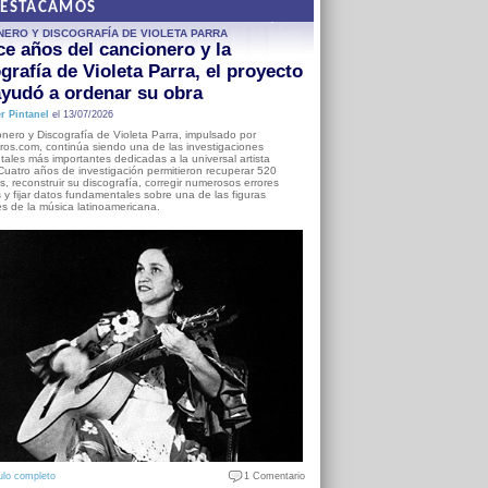
DESTACAMOS
NERO Y DISCOGRAFÍA DE VIOLETA PARRA
e años del cancionero y la
grafía de Violeta Parra, el proyecto
yudó a ordenar su obra
r Pintanel
el 13/07/2026
nero y Discografía de Violeta Parra, impulsado por
ros.com, continúa siendo una de las investigaciones
ales más importantes dedicadas a la universal artista
Cuatro años de investigación permitieron recuperar 520
, reconstruir su discografía, corregir numerosos errores
s y fijar datos fundamentales sobre una de las figuras
es de la música latinoamericana.
ulo completo
1 Comentario