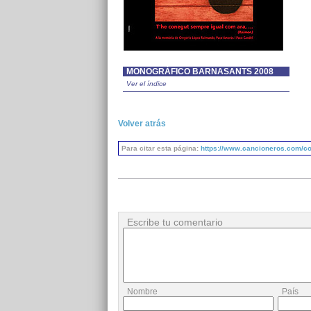
MONOGRÀFICO BARNASANTS 2008
Ver el índice
Volver atrás
Para citar esta página:
https://www.cancioneros.com/co
Escribe tu comentario
Nombre
País