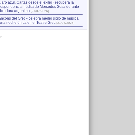
jaro azul. Cartas desde el exilio» recupera la
respondencia inédita de Mercedes Sosa durante
dictadura argentina
[21/07/2026]
nçons del Grec» celebra medio siglo de música
una noche única en el Teatre Grec
[21/07/2026]
AD