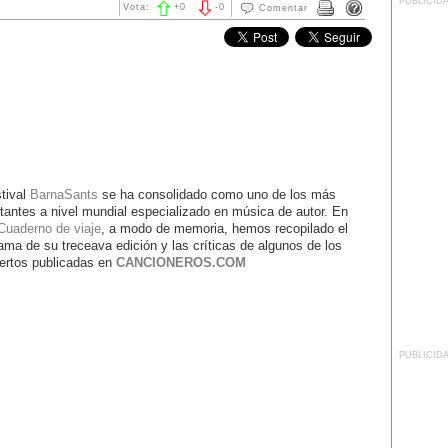
PUBLICID
Vota:
+
0
-
0
Comentar
stival
BarnaSants
se ha consolidado como uno de los más
tantes a nivel mundial especializado en música de autor. En
Cuaderno de viaje
, a modo de memoria, hemos recopilado el
ama de su treceava edición y las críticas de algunos de los
ertos publicadas en
CANCIONEROS.COM
PUBLICID