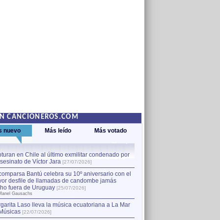
EN CANCIONEROS.COM
s nuevo
Más leído
Más votado
turan en Chile al último exmilitar condenado por
La comparsa Bantú celebra s
asesinato de Víctor Jara
mayor desfile de llamadas
1
[27/07/2026]
hecho fuera de Uruguay
[25
comparsa Bantú celebra su 10º aniversario con el
por Manel Gausachs
or desfile de llamadas de candombe jamás
Capturan en Chile al último
2
ho fuera de Uruguay
[25/07/2026]
el asesinato de Víctor Jara
[
Manel Gausachs
garita Laso lleva la música ecuatoriana a La Mar
Músicas
[22/07/2026]