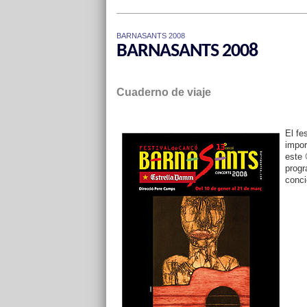
BARNASANTS 2008
BARNASANTS 2008
Cuaderno de viaje
El fe
impor
este
progr
conci