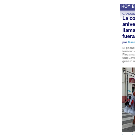
HOY 
CANDO
La co
anive
llam
fuer
por
Mane
El pasad
territori
Plegaman
uruguaya
género m