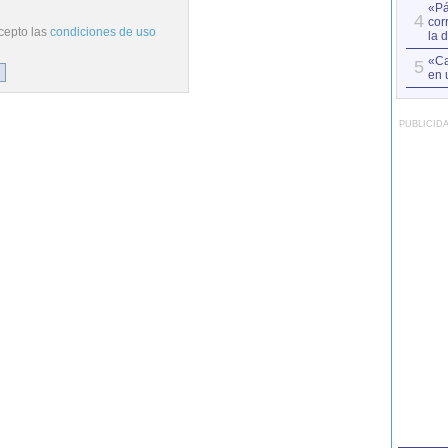
«Pá
4
cor
cepto las
condiciones de uso
la 
«Ca
5
en 
PUBLICID