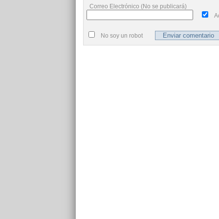
Correo Electrónico (No se publicará)
A
No soy un robot