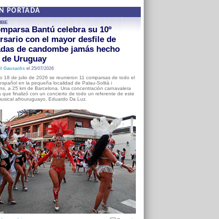
EN PORTADA
MBE
mparsa Bantú celebra su 10º
rsario con el mayor desfile de
adas de candombe jamás hecho
a de Uruguay
l Gausachs
el 25/07/2026
o 18 de julio de 2026 se reunieron 11 comparsas de todo el
o español en la pequeña localidad de Palau-Solità i
s, a 25 km de Barcelona. Una concentración carnavalera
 que finalizó con un concierto de todo un referente de este
usical afrouruguayo, Eduardo Da Luz.