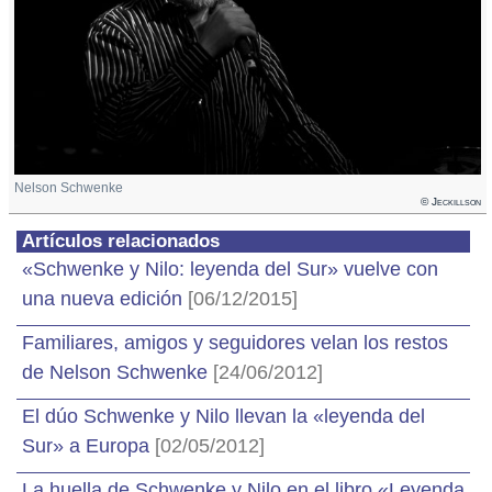
Nelson Schwenke
© Jeckillson
Artículos relacionados
«Schwenke y Nilo: leyenda del Sur» vuelve con
una nueva edición
[06/12/2015]
Familiares, amigos y seguidores velan los restos
de Nelson Schwenke
[24/06/2012]
El dúo Schwenke y Nilo llevan la «leyenda del
Sur» a Europa
[02/05/2012]
La huella de Schwenke y Nilo en el libro «Leyenda