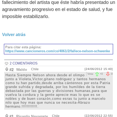
fallecimiento del artista que éste habría presentado un
agravamiento progresivo en el estado de salud, y fue
imposible estabilizarlo.
Volver atrás
Para citar esta página:
https://www.cancioneros.com/co/4061/2/fallece-nelson-schwenke
2 COMENTARIOS
#2
Waldo
Chile
[24/06/2012 15:40]
Vota:
+
0
-
0
Hasta Siempre Nelson ahora desde el olimpo
junto a Violeta,Victor,gitano rodriguez y tantos hermanos
como tu han partido,desde arriba cántennos por esta Patria
grande sufrida y degradada, por los humildes de la tierra
debastada por las guerras y divisiones humanas,para que
vuelva la cordura y la gente aprecie mas lo que es se
nobles y de buen corazón,como esras tu junto a marcelo
nilo que hoy mas que nunca se necesita-Abrazo
hermano.!!!!!!!!!!!!.
#1
Ricardo Navarrete
Chile
[22/06/2012 22:55]