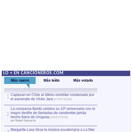
LO + EN CANCIONEROS.COM
Más nuevo
Más leído
Más votado
Capturan en Chile al último exmilitar condenado por
La comparsa Bantú
1
el asesinato de Víctor Jara
mayor desfile de
1
[27/07/2026]
hecho fuera de U
por Manel Gausachs
La comparsa Bantú celebra su 10º aniversario con el
mayor desfile de llamadas de candombe jamás
2
Capturan en Chile
2
hecho fuera de Uruguay
[25/07/2026]
el asesinato de Ví
por Manel Gausachs
Margarita Laso lleva la música ecuatoriana a La Mar
3