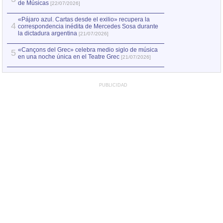
de Músicas
[22/07/2026]
«Pájaro azul. Cartas desde el exilio» recupera la
4
correspondencia inédita de Mercedes Sosa durante
la dictadura argentina
[21/07/2026]
«Cançons del Grec» celebra medio siglo de música
5
en una noche única en el Teatre Grec
[21/07/2026]
PUBLICIDAD