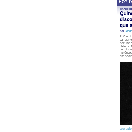
HOY 
CANCIO
Quinc
disco
que a
por
Xavie
El Cancio
cancione
document
chilena. 
canciones
histórico
esencial
Leer artíc