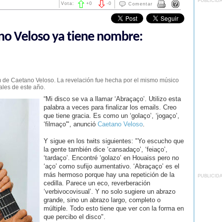
PUBLICID
Vota:
+
0
-
0
Comentar
no Veloso ya tiene nombre:
m de Caetano Veloso. La revelación fue hecha por el mismo músico
nales de este año.
“Mi disco se va a llamar ‘Abraçaço’. Utilizo esta
palabra a veces para finalizar los emails. Creo
que tiene gracia. Es como un ‘golaço’, ‘jogaço’,
‘filmaço'", anunció
Caetano Veloso
.
Y sigue en los twits siguientes: "Yo escucho que
la gente también dice ‘cansadaço’, ‘feiaço’,
‘tardaço’. Encontré ‘golazo’ en Houaiss pero no
‘aço’ como sufijo aumentativo. ‘Abraçaço’ es el
más hermoso porque hay una repetición de la
PUBLICID
cedilla. Parece un eco, reverberación
‘verbivocovisual’. Y no solo sugiere un abrazo
grande, sino un abrazo largo, completo o
múltiple. Todo esto tiene que ver con la forma en
que percibo el disco".