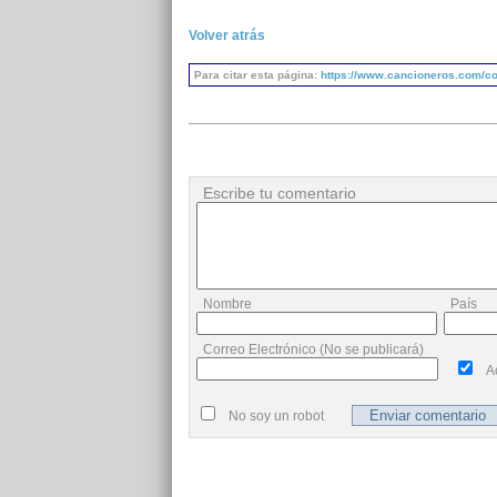
Volver atrás
Para citar esta página:
https://www.cancioneros.com/co
Escribe tu comentario
Nombre
País
Correo Electrónico (No se publicará)
A
No soy un robot