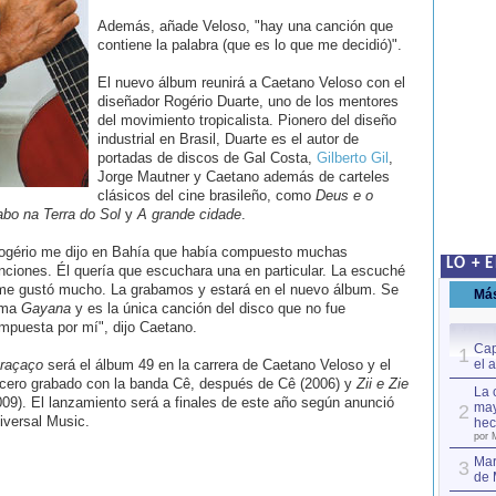
Además, añade Veloso, "hay una canción que
contiene la palabra (que es lo que me decidió)".
El nuevo álbum reunirá a Caetano Veloso con el
diseñador Rogério Duarte, uno de los mentores
del movimiento tropicalista. Pionero del diseño
industrial en Brasil, Duarte es el autor de
portadas de discos de Gal Costa,
Gilberto Gil
,
Jorge Mautner y Caetano además de carteles
clásicos del cine brasileño, como
Deus e o
abo na Terra do Sol
y
A grande cidade
.
ogério me dijo en Bahía que había compuesto muchas
LO + 
nciones. Él quería que escuchara una en particular. La escuché
me gustó mucho. La grabamos y estará en el nuevo álbum. Se
Má
ama
Gayana
y es la única canción del disco que no fue
mpuesta por mí", dijo Caetano.
Cap
1
raçaço
será el álbum 49 en la carrera de Caetano Veloso y el
el 
rcero grabado con la banda Cê, después de Cê (2006) y
Zii e Zie
La 
009). El lanzamiento será a finales de este año según anunció
may
2
iversal Music.
hec
por 
Mar
3
de 