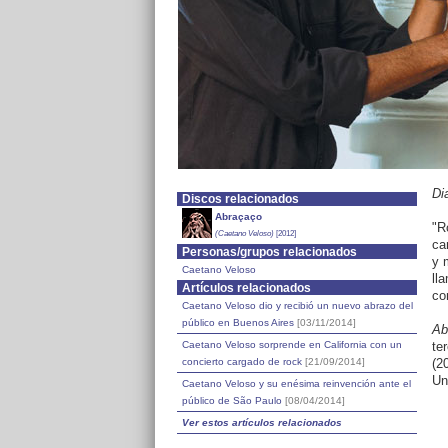
Di
Discos relacionados
Abraçaço
"R
(Caetano Veloso)
[2012]
ca
Personas/grupos relacionados
y 
Caetano Veloso
ll
Artículos relacionados
co
Caetano Veloso dio y recibió un nuevo abrazo del
público en Buenos Aires
[03/11/2014]
Ab
Caetano Veloso sorprende en California con un
te
concierto cargado de rock
[21/09/2014]
(2
Un
Caetano Veloso y su enésima reinvención ante el
público de São Paulo
[08/04/2014]
Ver estos artículos relacionados