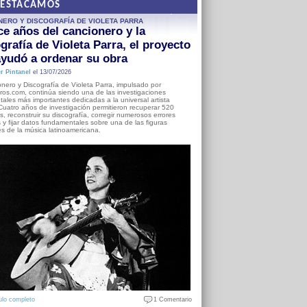
DESTACAMOS
NERO Y DISCOGRAFÍA DE VIOLETA PARRA
e años del cancionero y la
grafía de Violeta Parra, el proyecto
yudó a ordenar su obra
r Pintanel
el 13/07/2026
nero y Discografía de Violeta Parra, impulsado por
ros.com, continúa siendo una de las investigaciones
ales más importantes dedicadas a la universal artista
Cuatro años de investigación permitieron recuperar 520
, reconstruir su discografía, corregir numerosos errores
s y fijar datos fundamentales sobre una de las figuras
es de la música latinoamericana.
ulo completo
1 Comentario