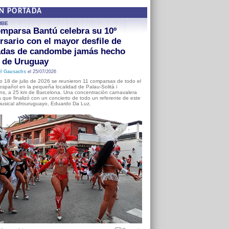
EN PORTADA
MBE
mparsa Bantú celebra su 10º
rsario con el mayor desfile de
adas de candombe jamás hecho
a de Uruguay
l Gausachs
el 25/07/2026
o 18 de julio de 2026 se reunieron 11 comparsas de todo el
o español en la pequeña localidad de Palau-Solità i
s, a 25 km de Barcelona. Una concentración carnavalera
 que finalizó con un concierto de todo un referente de este
usical afrouruguayo, Eduardo Da Luz.