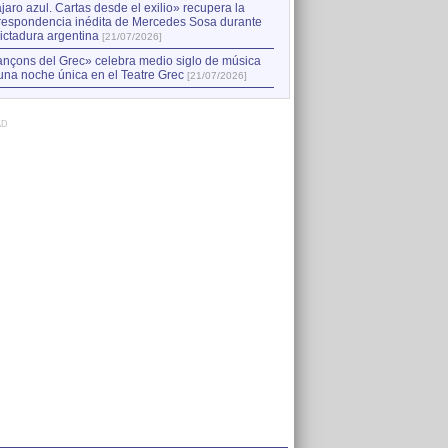
jaro azul. Cartas desde el exilio» recupera la
respondencia inédita de Mercedes Sosa durante
dictadura argentina
[21/07/2026]
nçons del Grec» celebra medio siglo de música
una noche única en el Teatre Grec
[21/07/2026]
AD