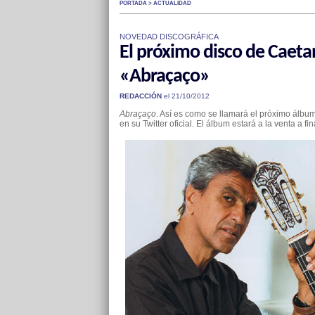
PORTADA > ACTUALIDAD
NOVEDAD DISCOGRÁFICA
El próximo disco de Caeta
«Abraçaço»
REDACCIÓN
el 21/10/2012
Abraçaço
. Así es como se llamará el próximo álbu
en su Twitter oficial. El álbum estará a la venta a fi