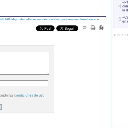
«Pá
4
cor
la 
«Ca
5
/4436/2/el-proximo-disco-de-caetano-veloso-ya-tiene-nombre-abracaco
en 
PUBLICID
cepto las
condiciones de uso