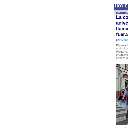
HOY 
CANDO
La co
anive
llam
fuer
por
Mane
El pasad
territori
Plegaman
uruguaya
género m