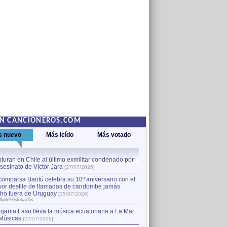
EN CANCIONEROS.COM
s nuevo
Más leído
Más votado
turan en Chile al último exmilitar condenado por
La comparsa Bantú celebra s
asesinato de Víctor Jara
mayor desfile de llamadas
1
[27/07/2026]
hecho fuera de Uruguay
[25
comparsa Bantú celebra su 10º aniversario con el
por Manel Gausachs
or desfile de llamadas de candombe jamás
Capturan en Chile al último
2
ho fuera de Uruguay
[25/07/2026]
el asesinato de Víctor Jara
[
Manel Gausachs
garita Laso lleva la música ecuatoriana a La Mar
Músicas
[22/07/2026]