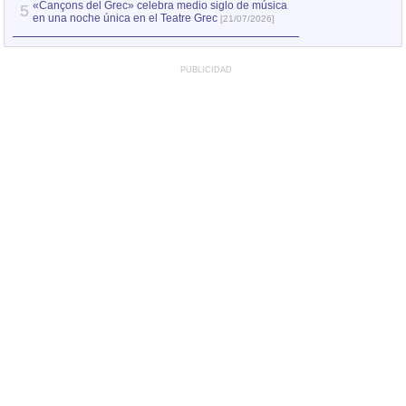
«Cançons del Grec» celebra medio siglo de música
5
en una noche única en el Teatre Grec
[21/07/2026]
PUBLICIDAD