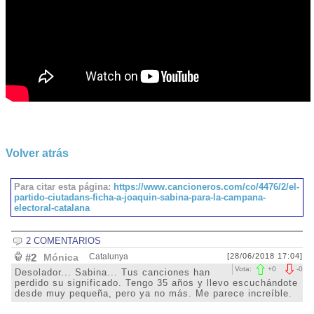
Volver atrás
Para citar esta página:
https://www.cancioneros.com/co/4476/2/el-
partido-ciutadans-ficha-a-joaquin-sabina-para-la-campana-
electoral-catalana
2 COMENTARIOS
#2
Mónica
Catalunya
[28/06/2018 17:04]
Vota:
+
0
-
0
Desolador... Sabina... Tus canciones han
perdido su significado. Tengo 35 años y llevo escuchándote
desde muy pequeña, pero ya no más. Me parece increíble.