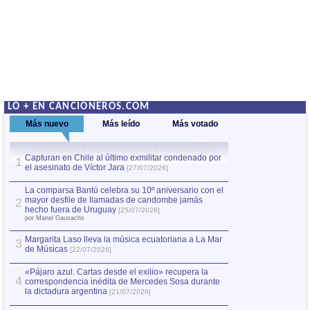
LO + EN CANCIONEROS.COM
Más nuevo
Más leído
Más votado
Capturan en Chile al último exmilitar condenado por
La comparsa Bantú
1
el asesinato de Víctor Jara
mayor desfile de
1
[27/07/2026]
hecho fuera de U
por Manel Gausachs
La comparsa Bantú celebra su 10º aniversario con el
mayor desfile de llamadas de candombe jamás
2
Capturan en Chile
2
hecho fuera de Uruguay
[25/07/2026]
el asesinato de Ví
por Manel Gausachs
Margarita Laso lleva la música ecuatoriana a La Mar
3
de Músicas
[22/07/2026]
«Pájaro azul. Cartas desde el exilio» recupera la
4
correspondencia inédita de Mercedes Sosa durante
la dictadura argentina
[21/07/2026]