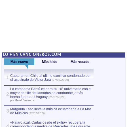
LO + EN CANCIONEROS.COM
Más nuevo
Más leído
Más votado
Capturan en Chile al último exmilitar condenado por
La comparsa Bantú
1
el asesinato de Víctor Jara
mayor desfile de
1
[27/07/2026]
hecho fuera de U
por Manel Gausachs
La comparsa Bantú celebra su 10º aniversario con el
mayor desfile de llamadas de candombe jamás
2
Capturan en Chile
2
hecho fuera de Uruguay
[25/07/2026]
el asesinato de Ví
por Manel Gausachs
Margarita Laso lleva la música ecuatoriana a La Mar
3
de Músicas
[22/07/2026]
«Pájaro azul. Cartas desde el exilio» recupera la
4
correspondencia inédita de Mercedes Sosa durante