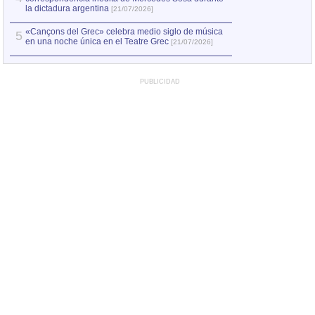
la dictadura argentina
[21/07/2026]
«Cançons del Grec» celebra medio siglo de música
5
en una noche única en el Teatre Grec
[21/07/2026]
PUBLICIDAD