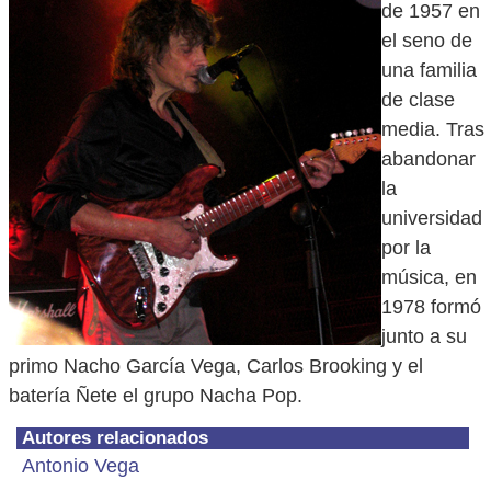
de 1957 en
el seno de
una familia
de clase
media. Tras
abandonar
la
universidad
por la
música, en
1978 formó
junto a su
primo Nacho García Vega, Carlos Brooking y el
batería Ñete el grupo Nacha Pop.
Autores relacionados
Antonio Vega