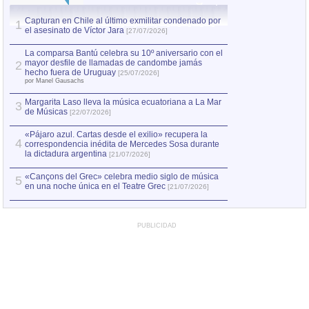
Capturan en Chile al último exmilitar condenado por
La comparsa Bantú
1
el asesinato de Víctor Jara
mayor desfile de
1
[27/07/2026]
hecho fuera de U
por Manel Gausachs
La comparsa Bantú celebra su 10º aniversario con el
mayor desfile de llamadas de candombe jamás
2
Capturan en Chile
2
hecho fuera de Uruguay
[25/07/2026]
el asesinato de Ví
por Manel Gausachs
Margarita Laso lleva la música ecuatoriana a La Mar
3
de Músicas
[22/07/2026]
«Pájaro azul. Cartas desde el exilio» recupera la
4
correspondencia inédita de Mercedes Sosa durante
la dictadura argentina
[21/07/2026]
«Cançons del Grec» celebra medio siglo de música
5
en una noche única en el Teatre Grec
[21/07/2026]
PUBLICIDAD