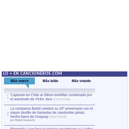
LO + EN CANCIONEROS.COM
Más nuevo
Más leído
Más votado
Capturan en Chile al último exmilitar condenado por
La comparsa Bantú
1
el asesinato de Víctor Jara
mayor desfile de
1
[27/07/2026]
hecho fuera de U
por Manel Gausachs
La comparsa Bantú celebra su 10º aniversario con el
mayor desfile de llamadas de candombe jamás
2
Capturan en Chile
2
hecho fuera de Uruguay
[25/07/2026]
el asesinato de Ví
por Manel Gausachs
Margarita Laso lleva la música ecuatoriana a La Mar