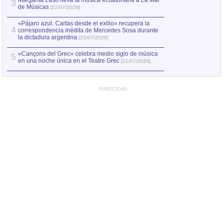
3
de Músicas
[22/07/2026]
«Pájaro azul. Cartas desde el exilio» recupera la
4
correspondencia inédita de Mercedes Sosa durante
la dictadura argentina
[21/07/2026]
«Cançons del Grec» celebra medio siglo de música
5
en una noche única en el Teatre Grec
[21/07/2026]
PUBLICIDAD