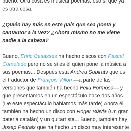
bueno. Otra cosa es musicar poemas, eso sí que ya
es otra cosa.
¿Quién hay más en este país que sea poeta y
cantautor a la vez? ¿Ahora mismo no me viene
nadie a la cabeza?
Bueno,
Enric Casasses
ha hecho discos con
Pascal
Comelade
pero no sé si es él quien pone la música a
sus poemas... Después está
Andreu Subirats
que es
el traductor de
François Villon
—a parte de las
versiones que también ha hecho
Feliu Formosa
— y
que presentamos en un espectáculo hace dos años...
(De este espectáculo hablamos más tarde) Ahora él
también ha hecho un disco con
Roger Blàvia
(Un gran
bateria catalán) y un guitarrista... Bueno, también hay
Josep Pedrals
que ha hecho un disco muy interesante