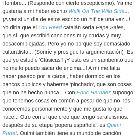
Hombre... (Responde con cierto escepticismo). Ya me
gustaría a mí haber escrito
Walk On The Wild Side
...
¡A ver si un día de estos escribo un 'hit' de una vez...!
Yo diría que el
Lou Reed
catalán sería
Pepe Sales
,
que sí, que escribió canciones muy crudas y muy
desacomplejadas. Pero yo no porque soy demasiado
culturalista... (Sonríe y prosigue la argumentación) ¡Es
que yo estudié 'Clásicas'! ¡Y esto es un sambenito que
no me lo puedo sacar de encima...! A mí me falta
haber pasado por la cárcel, haber dormido en los
bancos públicos y haberme 'pinchado', que son cosas
que no he hecho nunca... Con
Enric Hernàez
supongo
que tenemos cosas en común a pesar de que no nos
conocemos personalmente y que me gusta lo que
hace... Otro con el que creo que tengo paralelismos,
después de su etapa 'popera española', es
Quimi
Portet
.
Quimi también tiene su mundo de canción