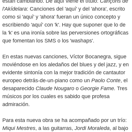
están cambiando. De aquí viene el título:
Cançons de
l'Akídelara
: Canciones del 'aquí' y del 'ahora', escrito
como si 'aquí' y 'ahora' fueran un único concepto y
escribiendo 'aquí' con 'k'. Hay que suponer que lo de
la 'k' es una ironía sobre las perversiones ortográficas
que fomentan los SMS o los 'washaps'.
En estas nuevas canciones, Víctor Bocanegra, sigue
moviéndose en los aledaños del blues y del jazz, y en
evidente sintonía con la mejor tradición de cantautor
europeo detrás-de-un-piano como un
Paolo Conte
, el
desaparecido
Claude Nougaro
o
Georgie Fame.
Tres
músicos por los cuales es sabido que profesa
admiración.
Para esta nueva obra se ha acompañado por un trío:
Miqui Mestres
, a las guitarras,
Jordi Moraleda
, al bajo