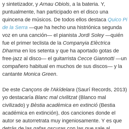
y sintetizador, y
Arnau Obiols
, a la bateria. Y,
puntualmente, han participado en el disco una
quincena de músicos. De todos ellos destaca
Quico Pi
de la Serra
—
que ha hecho una histriónica segunda
voz en una canción— el pianista
Jordi Soley —
quién
fue el primer teclista de la
Companyia Elèctrica
Dharma
en los setenta y que ha aportado gotas de
free-jazz al disco— el guitarrista
Cecce Giannotti —
un
compañero habitual en muchos de sus discos— y la
cantante
Monica Green
.
De este
Cançons de l'Akídelara
(Saurí Records, 2013)
yo destacaría
Blanc mal civilitzat
(Blanco mal
civilizado) y
Bèstia acadèmica en extinció
(Bestia
académica en extinción), dos canciones donde el
autor se autorretrata muy ingeniosamente. Y es que
detrás de las gafas oscuras con las que sale al