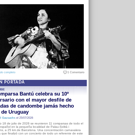
ulo completo
1 Comentario
EN PORTADA
MBE
mparsa Bantú celebra su 10º
rsario con el mayor desfile de
adas de candombe jamás hecho
a de Uruguay
l Gausachs
el 25/07/2026
o 18 de julio de 2026 se reunieron 11 comparsas de todo el
o español en la pequeña localidad de Palau-Solità i
s, a 25 km de Barcelona. Una concentración carnavalera
 que finalizó con un concierto de todo un referente de este