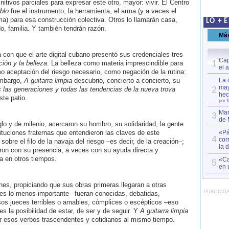
finitivos parciales para expresar este otro, mayor: vivir. El Centro
blo
fue el instrumento, la herramienta, el arma (y a veces el
ma) para esa construcción colectiva. Otros lo llamarán casa,
LO + 
do, familia. Y también tendrán razón.
Má
on que el arte digital cubano presentó sus credenciales tres
Cap
1
ión y la belleza
. La belleza como materia imprescindible para
el 
mo aceptación del riesgo necesario, como negación de la rutina:
embargo,
A guitarra limpia
descubrió, concierto a concierto, su
La 
may
2
 las generaciones y todas las tendencias de la nueva trova
hec
te patio.
por 
Mar
3
de 
lo y de milenio, acercaron su hombro, su solidaridad, la gente
ituciones fraternas que entendieron las claves de este
«Pá
4
cor
obre el filo de la navaja del riesgo –es decir, de la creación–;
la 
aron con su presencia, a veces con su ayuda directa y
a en otros tiempos.
«Ca
5
en 
nes, propiciando que sus obras primeras llegaran a otras
PUBLICID
es lo menos importante– fueran conocidas, debatidas,
os jueces terribles o amables, cómplices o escépticos –eso
s la posibilidad de estar, de ser y de seguir. Y
A guitarra limpia
ar esos verbos trascendentes y cotidianos al mismo tiempo.