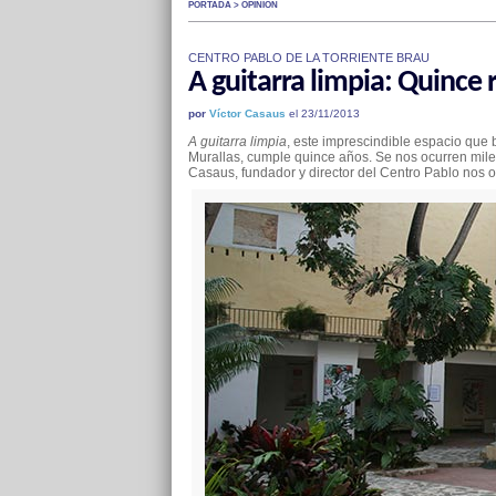
PORTADA > OPINIÓN
CENTRO PABLO DE LA TORRIENTE BRAU
A guitarra limpia: Quince 
por
Víctor Casaus
el 23/11/2013
A guitarra limpia
, este imprescindible espacio que 
Murallas, cumple quince años. Se nos ocurren miles
Casaus, fundador y director del Centro Pablo nos 