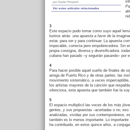
in
por Xavier Pintanel
Pa
Ver estos artículos relacionados
al
ni
3
Este espacio pudo tomar como suyo aquel lema c
lustros atrás:
una apuesta a favor de la imaginac
estar, para ser y para continuar. La apuesta co
impecable, correcta pero empobrecedora. Sin 
propia consigna, diversa y diversificadora:
todas
cubana
han pasado –y seguirán pasando– por es
4
Para hacer posible aquel sueño de finales de sig
amiga de Puerto Rico y de otras partes; las inst
movimiento sistemático, a veces imperceptible, s
los artistas mayores de la canción que respald
silenciosa, esta apuesta que también fue la suy
5
El espacio multiplicó las voces de los más jóve
gentes, y sus propuestas –acertadas o no, eso 
analizadas, vividas por sus contemporáneos, es
también es lo menos importante. Lo importante e
ha contribuido, en estos quince años, a conjug