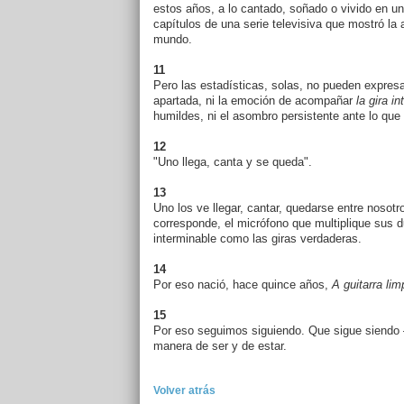
estos años, a lo cantado, soñado o vivido en u
capítulos de una serie televisiva que mostró la 
mundo.
11
Pero las estadísticas, solas, no pueden expresa
apartada, ni la emoción de acompañar
la gira i
humildes, ni el asombro persistente ante lo que
12
"Uno llega, canta y se queda".
13
Uno los ve llegar, cantar, quedarse entre nosotr
corresponde, el micrófono que multiplique sus 
interminable como las giras verdaderas.
14
Por eso nació, hace quince años,
A guitarra lim
15
Por eso seguimos siguiendo. Que sigue siendo
manera de ser y de estar.
Volver atrás