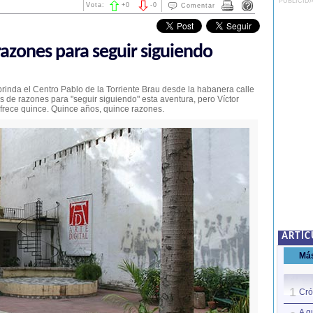
PUBLICID
Vota:
+
0
-
0
Comentar
razones para seguir siguiendo
brinda el Centro Pablo de la Torriente Brau desde la habanera calle
 de razones para "seguir siguiendo" esta aventura, pero Víctor
ofrece quince. Quince años, quince razones.
ARTÍC
Má
1
Cró
A g