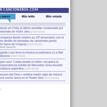
EN CANCIONEROS.COM
s nuevo
Más leído
Más votado
turan en Chile al último exmilitar condenado por
La comparsa Bantú celebra s
asesinato de Víctor Jara
mayor desfile de llamadas
1
[27/07/2026]
hecho fuera de Uruguay
[25
comparsa Bantú celebra su 10º aniversario con el
por Manel Gausachs
or desfile de llamadas de candombe jamás
Capturan en Chile al último
2
ho fuera de Uruguay
[25/07/2026]
el asesinato de Víctor Jara
[
Manel Gausachs
garita Laso lleva la música ecuatoriana a La Mar
Margarita Laso lleva la mús
3
Músicas
de Músicas
[22/07/2026]
[22/07/2026]
jaro azul. Cartas desde el exilio» recupera la
respondencia inédita de Mercedes Sosa durante
dictadura argentina
[21/07/2026]
nçons del Grec» celebra medio siglo de música
una noche única en el Teatre Grec
[21/07/2026]
AD