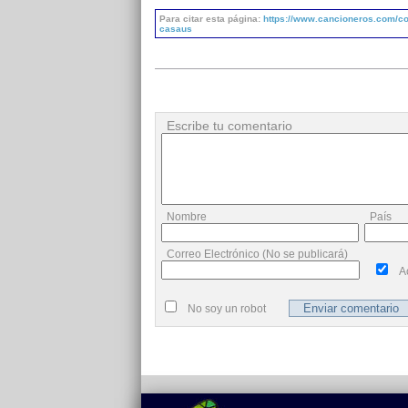
Para citar esta página:
https://www.cancioneros.com/co/
casaus
Escribe tu comentario
Nombre
País
Correo Electrónico (No se publicará)
A
No soy un robot