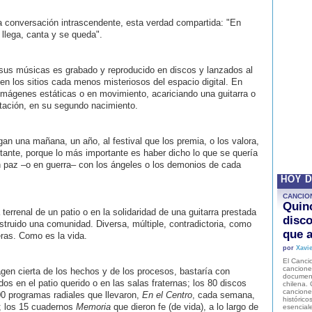
a conversación intrascendente, esta verdad compartida: "En
 llega, canta y se queda".
sus músicas es grabado y reproducido en discos y lanzados al
 en los sitios cada menos misteriosos del espacio digital. En
mágenes estáticas o en movimiento, acariciando una guitarra o
tación, en su segundo nacimiento.
n una mañana, un año, al festival que los premia, o los valora,
ante, porque lo más importante es haber dicho lo que se quería
en paz –o en guerra– con los ángeles o los demonios de cada
HOY 
CANCIO
Quinc
errenal de un patio o en la solidaridad de una guitarra prestada
disco
struido una comunidad. Diversa, múltiple, contradictoria, como
que a
eras. Como es la vida.
por
Xavie
El Cancio
cancione
agen cierta de los hechos y de los procesos, bastaría con
document
s en el patio querido o en las salas fraternas; los 80 discos
chilena. 
canciones
00 programas radiales que llevaron,
En el Centro
, cada semana,
histórico
s; los 15 cuadernos
Memoria
que dieron fe (de vida), a lo largo de
esencial