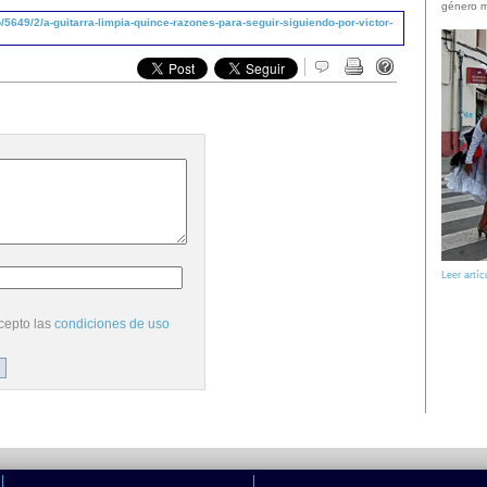
género m
5649/2/a-guitarra-limpia-quince-razones-para-seguir-siguiendo-por-victor-
Leer artíc
cepto las
condiciones de uso