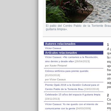
El patio del Centro Pablo de la Torriente Br
guitarra limpia».
Autores relacionados
1
Víctor Casaus
A 
Artículos relacionados
qu
la
Víctor Casaus: «No cantamos a la Revolución,
es
sino dentro y desde ella»
[26/04/2023]
ap
por Xavier Pintanel
fr
Crónica sinfónica para premio querido
se
[01/03/2016]
ot
por Víctor Casaus
aq
Premio Ojalá 2016 a la Gestión Cultural para el
pe
Centro Pablo de la Torriente Brau
[19/02/2016]
Celebrarán 15 años del espacio A guitarra limpia
2
[19/11/2013]
Co
tr
Víctor Casaus: Yo me quedo con el intento de
es
comunicarme con la gente
[04/03/2009]