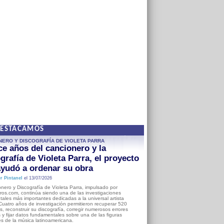
DESTACAMOS
NERO Y DISCOGRAFÍA DE VIOLETA PARRA
e años del cancionero y la
grafía de Violeta Parra, el proyecto
yudó a ordenar su obra
r Pintanel
el 13/07/2026
nero y Discografía de Violeta Parra, impulsado por
ros.com, continúa siendo una de las investigaciones
ales más importantes dedicadas a la universal artista
Cuatro años de investigación permitieron recuperar 520
, reconstruir su discografía, corregir numerosos errores
s y fijar datos fundamentales sobre una de las figuras
es de la música latinoamericana.