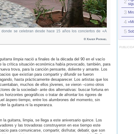
2
sig
3
Mir
4
«Mi
5
au donde se celebran desde hace 15 años los conciertos de «A
Sob
© Xavier Pintanel
PUBLICID
guitarra limpia
nació a finales de la década del 90 en el vacío
e la crítica situación económica había provocado, también, para
 nueva trova, para la canción pensante, doliente y amante. Los
pacios que existían para compartir y difundir se fueron
agando, hasta prácticamente desaparecer. Los artistas que los
ecuentaban, muchos de ellos jóvenes, se vieron –como otros
ctores de la sociedad– ante dos alternativas: buscar fortuna en
ros horizontes geográficos o tratar de afrontar los rigores de
uel áspero tiempo, entre los alumbrones del momento, sin
rder la guitarra ni la esperanza.
n la guitarra, limpia, se llega a este aniversario quince. Los
ovadores y las trovadoras construyeron en ese tiempo este
pacio para comunicarse, compartir, disfrutar, debatir, que son