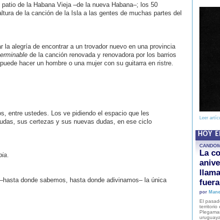
n patio de la Habana Vieja –de la nueva Habana–; los 50
altura de la canción de la Isla a las gentes de muchas partes del
r la alegría de encontrar a un trovador nuevo en una provincia
nterminable
de la canción renovada y renovadora por los barrios
 puede hacer un hombre o una mujer con su guitarra en ristre.
os, entre ustedes. Los ve pidiendo el espacio que les
Leer artíc
dudas, sus certezas y sus nuevas dudas, en ese ciclo
HOY 
CANDO
La co
pia
.
anive
llam
 –hasta donde sabemos, hasta donde adivinamos– la única
fuer
por
Mane
El pasad
territori
Plegaman
uruguaya