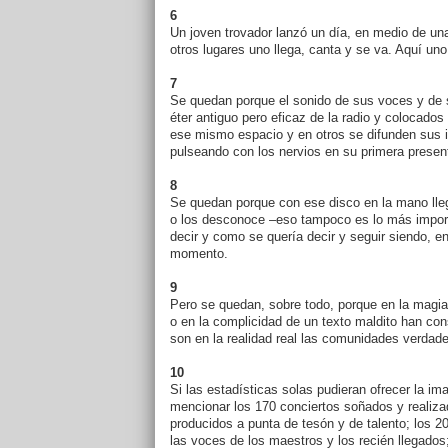
6
Un joven trovador lanzó un día, en medio de un
otros lugares uno llega, canta y se va. Aquí uno
7
Se quedan porque el sonido de sus voces y de 
éter antiguo pero eficaz de la radio y colocados
ese mismo espacio y en otros se difunden sus i
pulseando con los nervios en su primera presen
8
Se quedan porque con ese disco en la mano llega
o los desconoce –eso tampoco es lo más import
decir y como se quería decir y seguir siendo, 
momento.
9
Pero se quedan, sobre todo, porque en la magia t
o en la complicidad de un texto maldito han con
son en la realidad real las comunidades verdad
10
Si las estadísticas solas pudieran ofrecer la im
mencionar los 170 conciertos soñados y realizado
producidos a punta de tesón y de talento; los 2
las voces de los maestros y los recién llegado