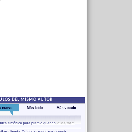
AD
ULOS DEL MISMO AUTOR
s nuevo
Más leído
Más votado
1
nica sinfónica para premio querido
Mirar para este lado
[01/03/2016]
[22/06/2
uitarra limpia: Quince razones para seguir