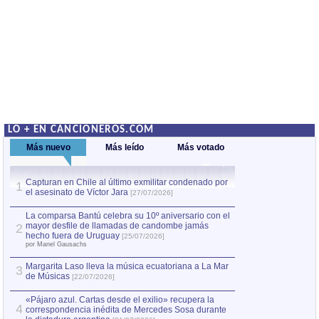
LO + EN CANCIONEROS.COM
Más nuevo
Más leído
Más votado
Capturan en Chile al último exmilitar condenado por
La comparsa Bantú
1
el asesinato de Víctor Jara
mayor desfile de
1
[27/07/2026]
hecho fuera de U
por Manel Gausachs
La comparsa Bantú celebra su 10º aniversario con el
mayor desfile de llamadas de candombe jamás
2
Capturan en Chile
2
hecho fuera de Uruguay
[25/07/2026]
el asesinato de Ví
por Manel Gausachs
Margarita Laso lleva la música ecuatoriana a La Mar
Margarita Laso ll
3
3
de Músicas
de Músicas
[22/07/2026]
[22/07
«Pájaro azul. Cartas desde el exilio» recupera la
4
correspondencia inédita de Mercedes Sosa durante