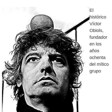
El
histórico
Víctor
Obiols,
fundador
en los
años
ochenta
del mítico
grupo