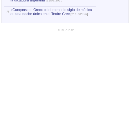
la dictadura argentina
[21/07/2026]
«Cançons del Grec» celebra medio siglo de música
5
en una noche única en el Teatre Grec
[21/07/2026]
PUBLICIDAD