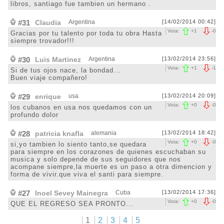
libros, santiago fue tambien un hermano .
#31
Claudia
Argentina
[14/02/2014 00:42]
Vota:
+
1
-
0
Gracias por tu talento por toda tu obra Hasta
siempre trovador!!!
#30
Luis Martinez
Argentina
[13/02/2014 23:56]
Vota:
+
1
-
1
Si de tus ojos nace, la bondad...
Buen viaje compañero!
#29
enrique
usa
[13/02/2014 20:09]
Vota:
+
0
-
0
los cubanos en usa nos quedamos con un
profundo dolor
#28
patricia knafla
alemania
[13/02/2014 18:42]
Vota:
+
0
-
0
si,yo tambien lo siento tanto,se quedara
para siempre en los corazones de quienes escuchaban su
musica y solo depende de sus seguidores que nos
acompane siempre,la muerte es un paso a otra dimencion y
forma de vivir.que viva el santi para siempre.
#27
Inoel Sevey Mainegra
Cuba
[13/02/2014 17:36]
Vota:
+
0
-
0
QUE EL REGRESO SEA PRONTO...
1
2
3
4
5