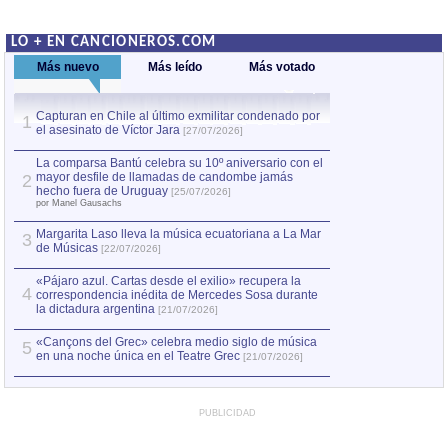
LO + EN CANCIONEROS.COM
Más nuevo
Más leído
Más votado
Capturan en Chile al último exmilitar condenado por
La comparsa Bantú
1
el asesinato de Víctor Jara
mayor desfile de
1
[27/07/2026]
hecho fuera de U
por Manel Gausachs
La comparsa Bantú celebra su 10º aniversario con el
mayor desfile de llamadas de candombe jamás
2
Capturan en Chile
2
hecho fuera de Uruguay
[25/07/2026]
el asesinato de Ví
por Manel Gausachs
Margarita Laso lleva la música ecuatoriana a La Mar
3
de Músicas
[22/07/2026]
«Pájaro azul. Cartas desde el exilio» recupera la
4
correspondencia inédita de Mercedes Sosa durante
la dictadura argentina
[21/07/2026]
«Cançons del Grec» celebra medio siglo de música
5
en una noche única en el Teatre Grec
[21/07/2026]
PUBLICIDAD