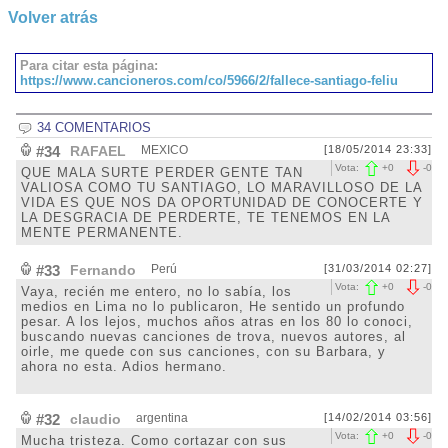
Volver atrás
Para citar esta página:
https://www.cancioneros.com/co/5966/2/fallece-santiago-feliu
34 COMENTARIOS
#34
RAFAEL
MEXICO
[18/05/2014 23:33]
Vota:
+
0
-
0
QUE MALA SURTE PERDER GENTE TAN
VALIOSA COMO TU SANTIAGO, LO MARAVILLOSO DE LA
VIDA ES QUE NOS DA OPORTUNIDAD DE CONOCERTE Y
LA DESGRACIA DE PERDERTE, TE TENEMOS EN LA
MENTE PERMANENTE.
#33
Fernando
Perú
[31/03/2014 02:27]
Vota:
+
0
-
0
Vaya, recién me entero, no lo sabía, los
medios en Lima no lo publicaron, He sentido un profundo
pesar. A los lejos, muchos años atras en los 80 lo conoci,
buscando nuevas canciones de trova, nuevos autores, al
oirle, me quede con sus canciones, con su Barbara, y
ahora no esta. Adios hermano.
#32
claudio
argentina
[14/02/2014 03:56]
Vota:
+
0
-
0
Mucha tristeza. Como cortazar con sus