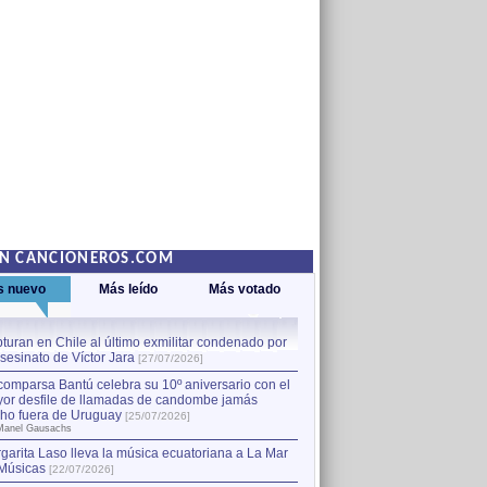
EN CANCIONEROS.COM
s nuevo
Más leído
Más votado
turan en Chile al último exmilitar condenado por
La comparsa Bantú celebra s
asesinato de Víctor Jara
mayor desfile de llamadas
1
[27/07/2026]
hecho fuera de Uruguay
[25
comparsa Bantú celebra su 10º aniversario con el
por Manel Gausachs
or desfile de llamadas de candombe jamás
Capturan en Chile al último
2
ho fuera de Uruguay
[25/07/2026]
el asesinato de Víctor Jara
[
Manel Gausachs
garita Laso lleva la música ecuatoriana a La Mar
Músicas
[22/07/2026]