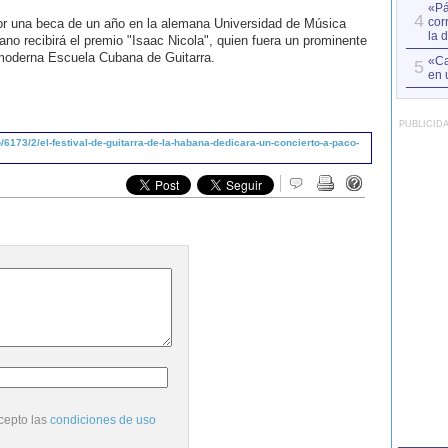
«Pá
4
cor
por una beca de un año en la alemana Universidad de Música
la 
o recibirá el premio "Isaac Nicola", quien fuera un prominente
 moderna Escuela Cubana de Guitarra.
«Ca
5
en 
PUBLICID
173/2/el-festival-de-guitarra-de-la-habana-dedicara-un-concierto-a-paco-
cepto las
condiciones de uso