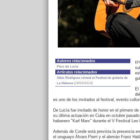
Autores relacionados
EF
Paco de Lucía
su
Artículos relacionados
es
Silvio Rodríguez cerrará el Festival de guitarra de
gu
La Habana
[18/04/2014]
El
de
es uno de los invitados al festival, evento cult
De Lucía fue invitado de honor en el primero de
su última actuación en Cuba en octubre pasado e
habanero "Karl Marx" durante el V Festival Le
Además de Conde está prevista la presencia en
el uruguayo Álvaro Pierri y el alemán Franz Hal