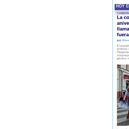
HOY 
CANDO
La co
anive
llam
fuer
por
Mane
El pasad
territori
Plegaman
uruguaya
género m