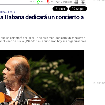
PUBLICID
Vota:
+
0
-
0
Comentar
HABANA 2014
 La Habana dedicará un concierto a
 que se celebrará del 20 al 27 de este mes, dedicará un concierto al
ñol Paco de Lucía (1947-2014), anunciaron hoy sus organizadores.
PUBLICID