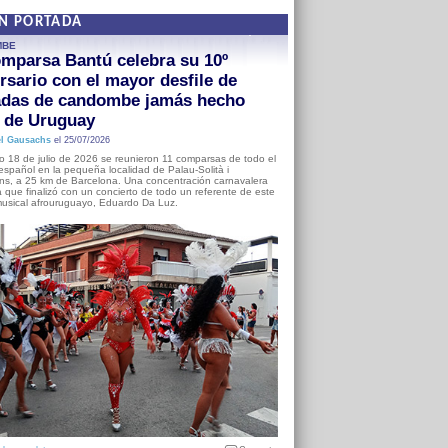
EN PORTADA
MBE
mparsa Bantú celebra su 10º
rsario con el mayor desfile de
adas de candombe jamás hecho
a de Uruguay
l Gausachs
el 25/07/2026
o 18 de julio de 2026 se reunieron 11 comparsas de todo el
o español en la pequeña localidad de Palau-Solità i
s, a 25 km de Barcelona. Una concentración carnavalera
 que finalizó con un concierto de todo un referente de este
usical afrouruguayo, Eduardo Da Luz.