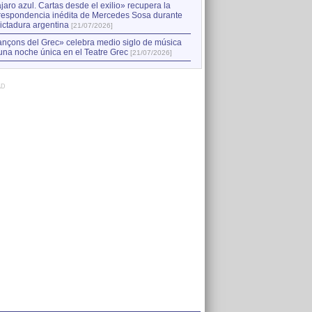
jaro azul. Cartas desde el exilio» recupera la
respondencia inédita de Mercedes Sosa durante
dictadura argentina
[21/07/2026]
nçons del Grec» celebra medio siglo de música
una noche única en el Teatre Grec
[21/07/2026]
AD