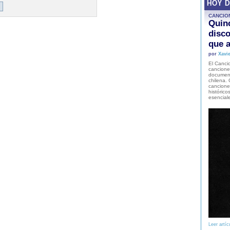
HOY 
CANCIO
Quinc
disco
que a
por
Xavie
El Cancio
cancione
document
chilena. 
canciones
histórico
esencial
Leer artíc