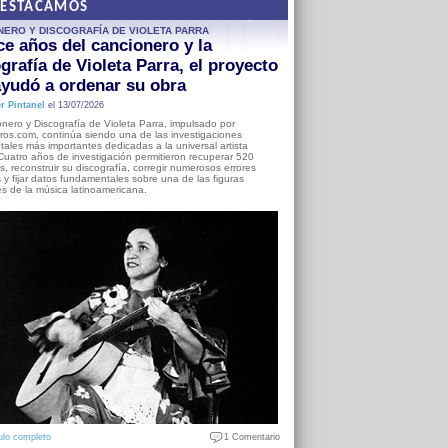
DESTACAMOS
NERO Y DISCOGRAFÍA DE VIOLETA PARRA
e años del cancionero y la
grafía de Violeta Parra, el proyecto
yudó a ordenar su obra
r Pintanel
el 13/07/2026
nero y Discografía de Violeta Parra, impulsado por
ros.com, continúa siendo una de las investigaciones
ales más importantes dedicadas a la universal artista
Cuatro años de investigación permitieron recuperar 520
, reconstruir su discografía, corregir numerosos errores
s y fijar datos fundamentales sobre una de las figuras
es de la música latinoamericana.
ulo completo
1 Comentario