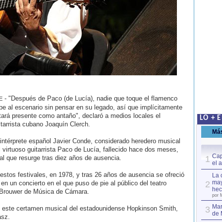
- "Después de Paco (de Lucía), nadie que toque el flamenco
E
be al escenario sin pensar en su legado, así que implícitamente
tará presente como antaño", declaró a medios locales el
LO + 
itarrista cubano Joaquín Clerch.
Má
 intérprete español Javier Conde, considerado heredero musical
l virtuoso guitarrista Paco de Lucía, fallecido hace dos meses,
Cap
ural que resurge tras diez años de ausencia.
1
el 
 estos festivales, en 1978, y tras 26 años de ausencia se ofreció
La 
may
n un concierto en el que puso de pie al público del teatro
2
hec
o Brouwer de Música de Cámara.
por 
Mar
 este certamen musical del estadounidense Hopkinson Smith,
3
de 
ász.