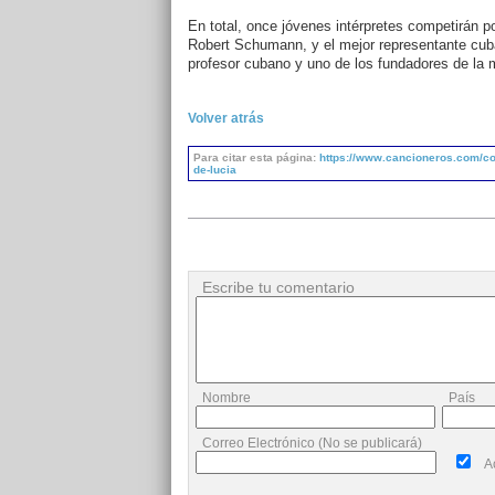
En total, once jóvenes intérpretes competirán 
Robert Schumann, y el mejor representante cuban
profesor cubano y uno de los fundadores de la
Volver atrás
Para citar esta página:
https://www.cancioneros.com/co/6
de-lucia
Escribe tu comentario
Nombre
País
Correo Electrónico (No se publicará)
A