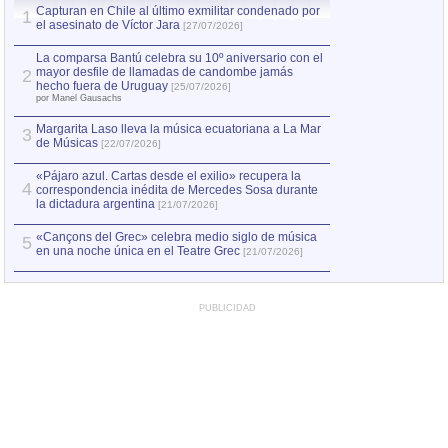
Capturan en Chile al último exmilitar condenado por
La comparsa Bantú
1
el asesinato de Víctor Jara
mayor desfile de
1
[27/07/2026]
hecho fuera de U
por Manel Gausachs
La comparsa Bantú celebra su 10º aniversario con el
mayor desfile de llamadas de candombe jamás
2
Capturan en Chile
2
hecho fuera de Uruguay
[25/07/2026]
el asesinato de Ví
por Manel Gausachs
Margarita Laso lleva la música ecuatoriana a La Mar
3
de Músicas
[22/07/2026]
«Pájaro azul. Cartas desde el exilio» recupera la
4
correspondencia inédita de Mercedes Sosa durante
la dictadura argentina
[21/07/2026]
«Cançons del Grec» celebra medio siglo de música
5
en una noche única en el Teatre Grec
[21/07/2026]
PUBLICIDAD