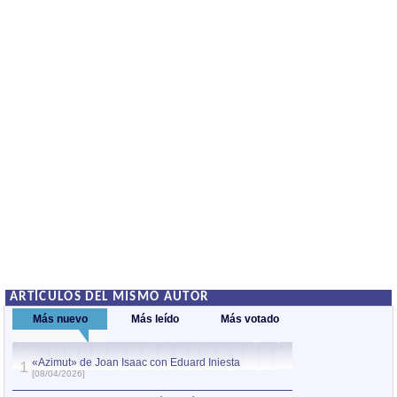
ARTÍCULOS DEL MISMO AUTOR
Más nuevo
Más leído
Más votado
«Azimut» de Joan Isaac con Eduard Iniesta
1
1
La canción más b
[08/04/2026]