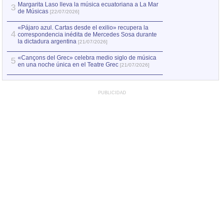
Margarita Laso lleva la música ecuatoriana a La Mar
3
de Músicas
[22/07/2026]
«Pájaro azul. Cartas desde el exilio» recupera la
4
correspondencia inédita de Mercedes Sosa durante
la dictadura argentina
[21/07/2026]
«Cançons del Grec» celebra medio siglo de música
5
en una noche única en el Teatre Grec
[21/07/2026]
PUBLICIDAD