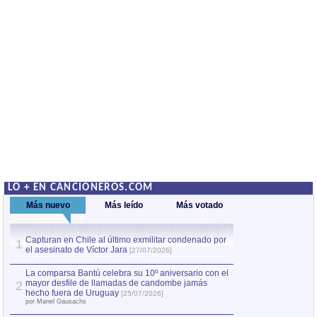
LO + EN CANCIONEROS.COM
Más nuevo
Más leído
Más votado
Capturan en Chile al último exmilitar condenado por
La comparsa Bantú
1
el asesinato de Víctor Jara
mayor desfile de
1
[27/07/2026]
hecho fuera de U
por Manel Gausachs
La comparsa Bantú celebra su 10º aniversario con el
mayor desfile de llamadas de candombe jamás
2
Capturan en Chile
2
hecho fuera de Uruguay
[25/07/2026]
el asesinato de Ví
por Manel Gausachs