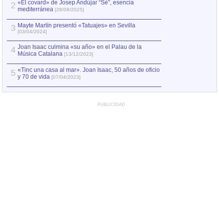
2
alCANTARa MANU
«El covard» de Josep Andújar “Sé”, esencia
2
mediterránea
[28/08/2025]
3
Mayte Martín. 20
Mayte Martín presentó «Tatuajes» en Sevilla
3
[03/04/2024]
4
El Rumbo de tus 
Joan Isaac culmina «su año» en el Palau de la
4
Música Catalana
[13/12/2023]
Presentación de 
5
[19/06/2013]
«Tinc una casa al mar». Joan Isaac, 50 años de oficio
5
y 70 de vida
[07/04/2023]
PUBLICIDAD