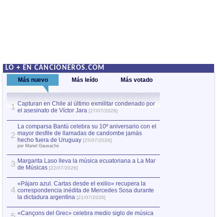
LO + EN CANCIONEROS.COM
Más nuevo
Más leído
Más votado
Capturan en Chile al último exmilitar condenado por
La comparsa Bantú
1
el asesinato de Víctor Jara
mayor desfile de
1
[27/07/2026]
hecho fuera de U
por Manel Gausachs
La comparsa Bantú celebra su 10º aniversario con el
mayor desfile de llamadas de candombe jamás
2
Capturan en Chile
2
hecho fuera de Uruguay
[25/07/2026]
el asesinato de Ví
por Manel Gausachs
Margarita Laso lleva la música ecuatoriana a La Mar
3
de Músicas
[22/07/2026]
«Pájaro azul. Cartas desde el exilio» recupera la
4
correspondencia inédita de Mercedes Sosa durante
la dictadura argentina
[21/07/2026]
«Cançons del Grec» celebra medio siglo de música
5