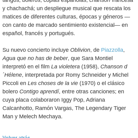
tangos, boleros, coplas españolas,
chanson
francesa
y chachachá; un despliegue musical que rescata los
matices de diferentes culturas, épocas y géneros —
con canto de marcado sentimiento existencial— en
español, francés y portugués.
Su nuevo concierto incluye
Oblivion
, de
Piazzolla
,
Agua que no has de beber
, que Sara Montiel
interpretó en el film
La violetera
(1958),
Chanson d
´Hélene
, interpretada por Romy Schneider y Michel
Piccoli en
Les choses de la vie
(1970) o el clásico
bolero
Contigo aprendí
, entre otras canciones; en
cuya placa colaboraron Iggy Pop, Adriana
Calcanhotto, Ramón Vargas, The Legendary Tiger
Man y Melech Mechaya.
Volver atrás