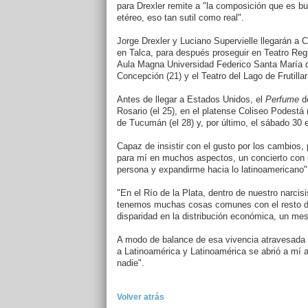
para Drexler remite a "la composición que es bu
etéreo, eso tan sutil como real".
Jorge Drexler y Luciano Supervielle llegarán a 
en Talca, para después proseguir en Teatro Regi
Aula Magna Universidad Federico Santa María de
Concepción (21) y el Teatro del Lago de Frutillar
Antes de llegar a Estados Unidos, el
Perfume
de
Rosario (el 25), en el platense Coliseo Podestá 
de Tucumán (el 28) y, por último, el sábado 30 
Capaz de insistir con el gusto por los cambios, 
para mí en muchos aspectos, un concierto con
persona y expandirme hacia lo latinoamericano"
"En el Río de la Plata, dentro de nuestro narcis
tenemos muchas cosas comunes con el resto de
disparidad en la distribución económica, un mest
A modo de balance de esa vivencia atravesada p
a Latinoamérica y Latinoamérica se abrió a mí a
nadie".
Volver atrás