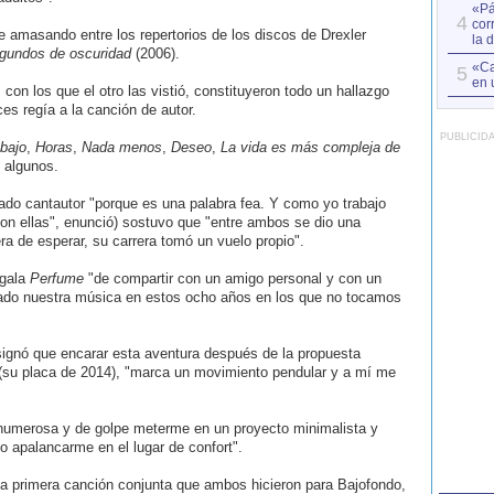
«Pá
4
cor
e amasando entre los repertorios de los discos de Drexler
la 
gundos de oscuridad
(2006).
«Ca
5
en 
con los que el otro las vistió, constituyeron todo un hallazgo
es regía a la canción de autor.
PUBLICID
bajo
,
Horas
,
Nada menos
,
Deseo
,
La vida es más compleja de
s algunos.
do cantautor "porque es una palabra fea. Y como yo trabajo
con ellas", enunció) sostuvo que "entre ambos se dio una
a de esperar, su carrera tomó un vuelo propio".
egala
Perfume
"de compartir con un amigo personal y con un
ado nuestra música en estos ocho años en los que no tocamos
nsignó que encarar esta aventura después de la propuesta
su placa de 2014), "marca un movimiento pendular y a mí me
umerosa y de golpe meterme en un proyecto minimalista y
no apalancarme en el lugar de confort".
a primera canción conjunta que ambos hicieron para Bajofondo,