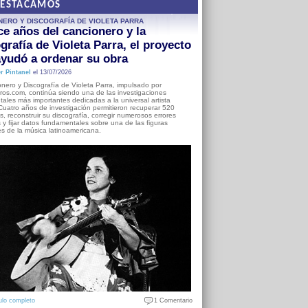
DESTACAMOS
NERO Y DISCOGRAFÍA DE VIOLETA PARRA
e años del cancionero y la
grafía de Violeta Parra, el proyecto
yudó a ordenar su obra
r Pintanel
el 13/07/2026
nero y Discografía de Violeta Parra, impulsado por
ros.com, continúa siendo una de las investigaciones
ales más importantes dedicadas a la universal artista
Cuatro años de investigación permitieron recuperar 520
, reconstruir su discografía, corregir numerosos errores
s y fijar datos fundamentales sobre una de las figuras
es de la música latinoamericana.
ulo completo
1 Comentario