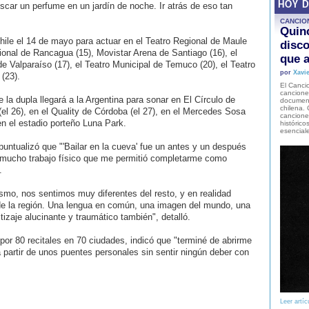
HOY 
scar un perfume en un jardín de noche. Ir atrás de eso tan
CANCIO
Quinc
Chile el 14 de mayo para actuar en el Teatro Regional de Maule
disco
onal de Rancagua (15), Movistar Arena de Santiago (16), el
que a
 Valparaíso (17), el Teatro Municipal de Temuco (20), el Teatro
por
Xavie
 (23).
El Cancio
cancione
 la dupla llegará a la Argentina para sonar en El Círculo de
document
chilena. 
(el 26), en el Quality de Córdoba (el 27), en el Mercedes Sosa
canciones
en el estadio porteño Luna Park.
histórico
esencial
puntualizó que "'Bailar en la cueva' fue un antes y un después
 mucho trabajo físico que me permitió completarme como
.
ismo, nos sentimos muy diferentes del resto, y en realidad
 la región. Una lengua en común, una imagen del mundo, una
izaje alucinante y traumático también", detalló.
or 80 recitales en 70 ciudades, indicó que "terminé de abrirme
 partir de unos puentes personales sin sentir ningún deber con
Leer artíc