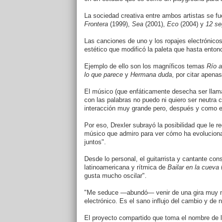
La sociedad creativa entre ambos artistas se fu
Frontera
(1999),
Sea
(2001),
Eco
(2004) y
12 se
Las canciones de uno y los ropajes electrónicos 
estético que modificó la paleta que hasta entonc
Ejemplo de ello son los magníficos temas
Río a
lo que parece
y
Hermana duda
, por citar apena
El músico (que enfáticamente desecha ser llama
con las palabras no puedo ni quiero ser neutra 
interacción muy grande pero, después y como er
Por eso, Drexler subrayó la posibilidad que le r
músico que admiro para ver cómo ha evolucion
juntos".
Desde lo personal, el guitarrista y cantante co
latinoamericana y rítmica de
Bailar en la cueva
(
gusta mucho oscilar".
"Me seduce —abundó— venir de una gira muy n
electrónico. Es el sano influjo del cambio y de 
El proyecto compartido que toma el nombre de l