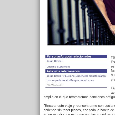
Personas/grupos relacionados
Té
Jorge Drexler
Es
es
Luciano Supervielle
fu
Artículos relacionados
du
Jorge Drexler y Luciano Supervielle transformaron
vi
con su perfume el «Parque de la Luna»
[01/06/2015]
Le
as
amplio en el que retomaremos canciones antigu
"Encarar este viaje y reencontrarme con Luci
abriendo sin tener planes, con todo lo bonito d
en un estudio que es como un playground para a