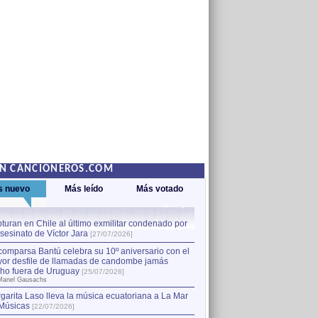
EN CANCIONEROS.COM
s nuevo
Más leído
Más votado
turan en Chile al último exmilitar condenado por
La comparsa Bantú celebra s
asesinato de Víctor Jara
mayor desfile de llamadas
1
[27/07/2026]
hecho fuera de Uruguay
[25
comparsa Bantú celebra su 10º aniversario con el
por Manel Gausachs
or desfile de llamadas de candombe jamás
Capturan en Chile al último
2
ho fuera de Uruguay
[25/07/2026]
el asesinato de Víctor Jara
[
Manel Gausachs
garita Laso lleva la música ecuatoriana a La Mar
Margarita Laso lleva la mús
3
Músicas
de Músicas
[22/07/2026]
[22/07/2026]