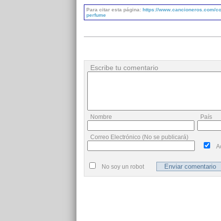
Para citar esta página:
https://www.cancioneros.com/co/
perfume
Escribe tu comentario
Nombre
País
Correo Electrónico (No se publicará)
A
No soy un robot