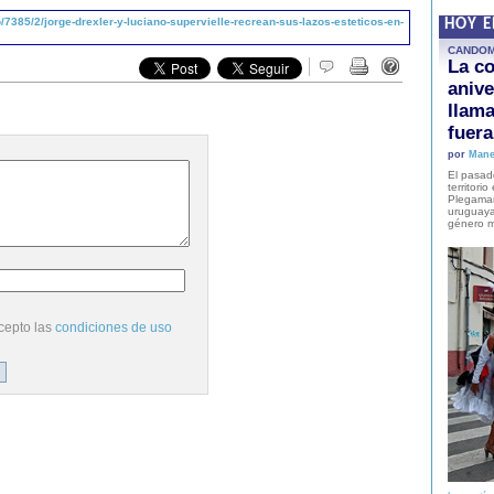
7385/2/jorge-drexler-y-luciano-supervielle-recrean-sus-lazos-esteticos-en-
HOY 
CANDO
La co
anive
llam
fuer
por
Mane
El pasad
territori
Plegaman
uruguaya
género m
cepto las
condiciones de uso