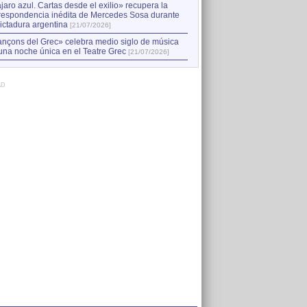
jaro azul. Cartas desde el exilio» recupera la
respondencia inédita de Mercedes Sosa durante
dictadura argentina
[21/07/2026]
nçons del Grec» celebra medio siglo de música
una noche única en el Teatre Grec
[21/07/2026]
AD