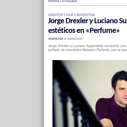
PORTADA > ACTUALIDAD
GIRA POR CHILE Y ARGENTINA
Jorge Drexler y Luciano Su
estéticos en «Perfume»
AGENCIAS
el 08/05/2015
Jorge Drexler y Luciano Supervielle recrearán una 
puñado de conciertos titulados
Perfume
, con la qu