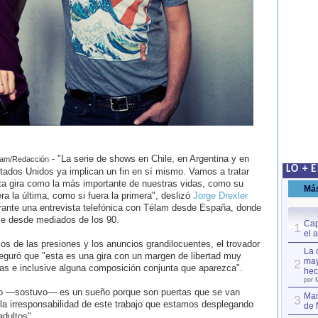
- "La serie de shows en Chile, en Argentina y en
lam/Redacción
LO + 
tados Unidos ya implican un fin en sí mismo. Vamos a tratar
ta gira como la más importante de nuestras vidas, como su
Má
era la última, como si fuera la primera", deslizó
Jorge Drexler
rante una entrevista telefónica con Télam desde España, donde
ve desde mediados de los 90.
Cap
1
el 
jos de las presiones y los anuncios grandilocuentes, el trovador
La 
eguró que "esta es una gira con un margen de libertad muy
may
2
as e inclusive alguna composición conjunta que aparezca".
hec
por 
ano —sostuvo— es un sueño porque son puertas que se van
Mar
3
e la irresponsabilidad de este trabajo que estamos desplegando
de 
dultos".