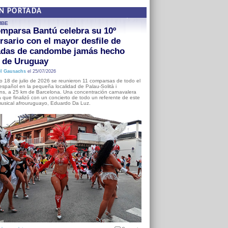
EN PORTADA
MBE
mparsa Bantú celebra su 10º
rsario con el mayor desfile de
adas de candombe jamás hecho
a de Uruguay
l Gausachs
el 25/07/2026
o 18 de julio de 2026 se reunieron 11 comparsas de todo el
o español en la pequeña localidad de Palau-Solità i
s, a 25 km de Barcelona. Una concentración carnavalera
 que finalizó con un concierto de todo un referente de este
usical afrouruguayo, Eduardo Da Luz.