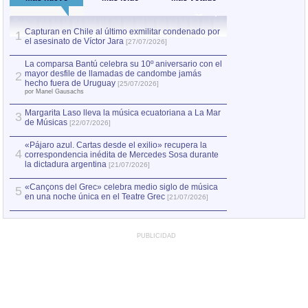
Capturan en Chile al último exmilitar condenado por
La comparsa Bantú
1
el asesinato de Víctor Jara
mayor desfile de
1
[27/07/2026]
hecho fuera de U
por Manel Gausachs
La comparsa Bantú celebra su 10º aniversario con el
mayor desfile de llamadas de candombe jamás
2
Capturan en Chile
2
hecho fuera de Uruguay
[25/07/2026]
el asesinato de Ví
por Manel Gausachs
Margarita Laso lleva la música ecuatoriana a La Mar
3
de Músicas
[22/07/2026]
«Pájaro azul. Cartas desde el exilio» recupera la
4
correspondencia inédita de Mercedes Sosa durante
la dictadura argentina
[21/07/2026]
«Cançons del Grec» celebra medio siglo de música
5
en una noche única en el Teatre Grec
[21/07/2026]
PUBLICIDAD