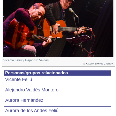
Vicente Feliú y Alejandro Valdés.
© Kaloian Santos Cabrera
Personas/grupos relacionados
Vicente Feliú
Alejandro Valdés Montero
Aurora Hernández
Aurora de los Andes Feliú