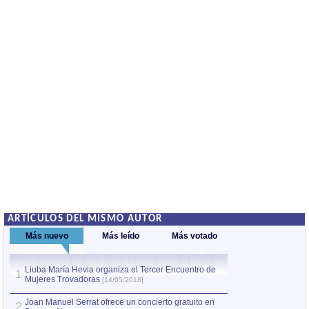
ARTÍCULOS DEL MISMO AUTOR
Más nuevo
Más leído
Más votado
Liuba María Hevia organiza el Tercer Encuentro de
Ismael Serrano, m
1
1
Mujeres Trovadoras
puntos de encuen
[14/05/2018]
Joan Manuel Serrat ofrece un concierto gratuito en
Silvio Rodríguez 
2
2