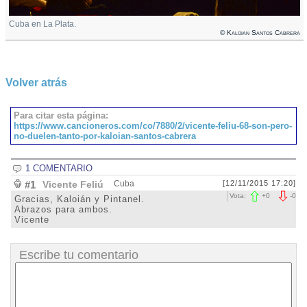
Cuba en La Plata.
© Kaloian Santos Cabrera
Volver atrás
Para citar esta página:
https://www.cancioneros.com/co/7880/2/vicente-feliu-68-son-pero-
no-duelen-tanto-por-kaloian-santos-cabrera
1 COMENTARIO
#1
Vicente Feliú
Cuba
[12/11/2015 17:20]
Vota:
+
0
-
0
Gracias, Kaloián y Pintanel.
Abrazos para ambos.
Vicente
Escribe tu comentario