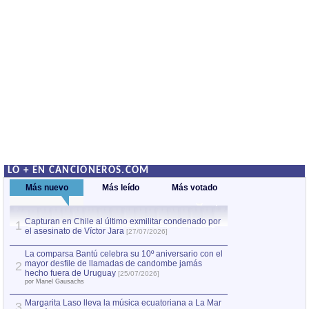
LO + EN CANCIONEROS.COM
Más nuevo
Más leído
Más votado
Capturan en Chile al último exmilitar condenado por
La comparsa Bantú
1
el asesinato de Víctor Jara
mayor desfile de
1
[27/07/2026]
hecho fuera de U
por Manel Gausachs
La comparsa Bantú celebra su 10º aniversario con el
mayor desfile de llamadas de candombe jamás
2
Capturan en Chile
2
hecho fuera de Uruguay
[25/07/2026]
el asesinato de Ví
por Manel Gausachs
Margarita Laso lleva la música ecuatoriana a La Mar
3