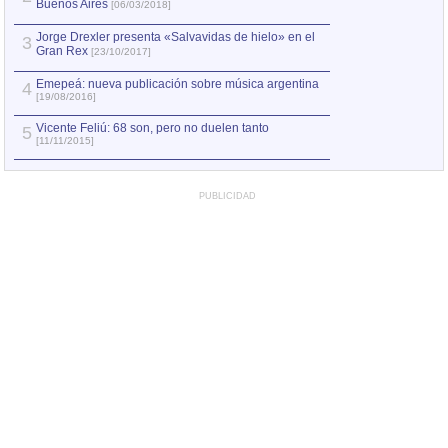
Buenos Aires
Argentina
[06/03/2018]
[20/09/2
Jorge Drexler presenta «Salvavidas de hielo» en el
Las fotos de la p
3
3
Gran Rex
[31/03/2010]
[23/10/2017]
4
Emepeá: nueva publicación sobre música argentina
Cantata por Santi
4
[19/08/2016]
Una mirada partic
5
Vicente Feliú: 68 son, pero no duelen tanto
5
[11/03/2015]
[11/11/2015]
PUBLICIDAD