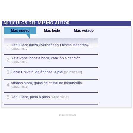
ARTÍCULOS DEL MISMO AUTOR
Más nuevo
Más leído
Más votado
Dani Flaco lanza «Verbenas y Fiestas Menores»
Cecilia Todd: La
1
1
[03/02/2017]
[26/02/2008]
Rafa Pons: boca a boca, canción a canción
Rafa Pons: boca 
2
2
[21/07/2013]
[21/07/2013]
3
3
Chivo Chivato, dejándose la piel
Rafa Pons: «Un 
[05/03/2012]
Alfonso Mora, gafas de cristal de melancolía
4
4
Joan Isaac: Jugar
[08/02/2011]
5
Marina Rossell: V
5
Dani Flaco, paso a paso
[24/03/2010]
PUBLICIDAD