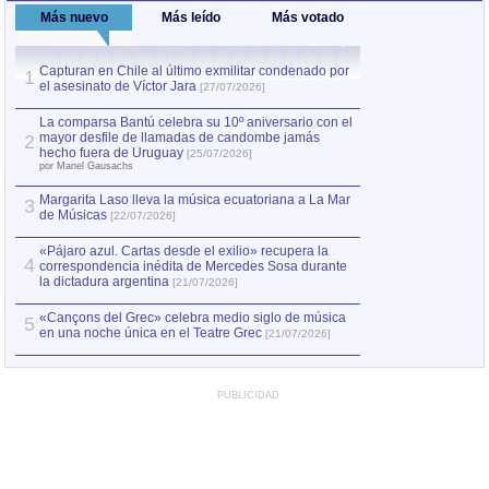
Más nuevo
Más leído
Más votado
Capturan en Chile al último exmilitar condenado por
La comparsa Bantú
1
el asesinato de Víctor Jara
mayor desfile de
1
[27/07/2026]
hecho fuera de U
por Manel Gausachs
La comparsa Bantú celebra su 10º aniversario con el
mayor desfile de llamadas de candombe jamás
2
Capturan en Chile
2
hecho fuera de Uruguay
[25/07/2026]
el asesinato de Ví
por Manel Gausachs
Margarita Laso lleva la música ecuatoriana a La Mar
3
de Músicas
[22/07/2026]
«Pájaro azul. Cartas desde el exilio» recupera la
4
correspondencia inédita de Mercedes Sosa durante
la dictadura argentina
[21/07/2026]
«Cançons del Grec» celebra medio siglo de música
5
en una noche única en el Teatre Grec
[21/07/2026]
PUBLICIDAD