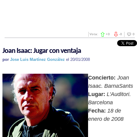
Vota:
+
0
-
0
0
Joan Isaac: Jugar con ventaja
por
Jose Luis Martínez González
el 20/01/2008
Concierto:
Joan
Isaac. BarnaSants
Lugar:
L'Auditori.
Barcelona
Fecha:
18 de
enero de 2008