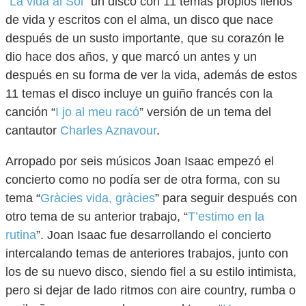
“
La vida al Sol
” un disco con 11 temas propios llenos
de vida y escritos con el alma, un disco que nace
después de un susto importante, que su corazón le
dio hace dos años, y que marcó un antes y un
después en su forma de ver la vida, además de estos
11 temas el disco incluye un guiño francés con la
canción “
I jo al meu racó
” versión de un tema del
cantautor
Charles Aznavour
.
Arropado por seis músicos Joan Isaac empezó el
concierto como no podía ser de otra forma, con su
tema “
Gràcies vida, gràcies
” para seguir después con
otro tema de su anterior trabajo, “
T’estimo en la
rutina
”. Joan Isaac fue desarrollando el concierto
intercalando temas de anteriores trabajos, junto con
los de su nuevo disco, siendo fiel a su estilo intimista,
pero si dejar de lado ritmos con aire country, rumba o