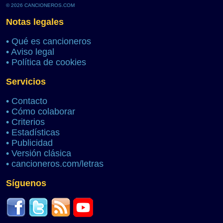
© 2026 CANCIONEROS.COM
Notas legales
•
Qué es cancioneros
•
Aviso legal
•
Política de cookies
Servicios
•
Contacto
•
Cómo colaborar
•
Criterios
•
Estadísticas
•
Publicidad
•
Versión clásica
•
cancioneros.com/letras
Síguenos