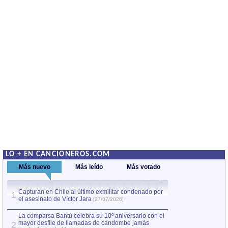
LO + EN CANCIONEROS.COM
Más nuevo
Más leído
Más votado
Capturan en Chile al último exmilitar condenado por
La comparsa Bantú
1
el asesinato de Víctor Jara
mayor desfile de
1
[27/07/2026]
hecho fuera de U
por Manel Gausachs
La comparsa Bantú celebra su 10º aniversario con el
mayor desfile de llamadas de candombe jamás
2