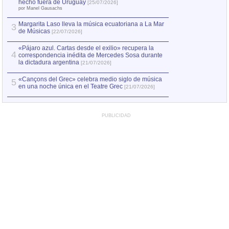
Capturan en Chile
2
hecho fuera de Uruguay
[25/07/2026]
el asesinato de Ví
por Manel Gausachs
Margarita Laso lleva la música ecuatoriana a La Mar
3
de Músicas
[22/07/2026]
«Pájaro azul. Cartas desde el exilio» recupera la
4
correspondencia inédita de Mercedes Sosa durante
la dictadura argentina
[21/07/2026]
«Cançons del Grec» celebra medio siglo de música
5
en una noche única en el Teatre Grec
[21/07/2026]
PUBLICIDAD