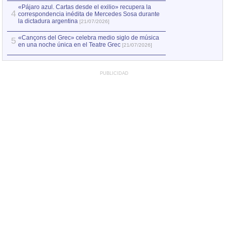
«Pájaro azul. Cartas desde el exilio» recupera la
4
correspondencia inédita de Mercedes Sosa durante
la dictadura argentina
[21/07/2026]
«Cançons del Grec» celebra medio siglo de música
5
en una noche única en el Teatre Grec
[21/07/2026]
PUBLICIDAD