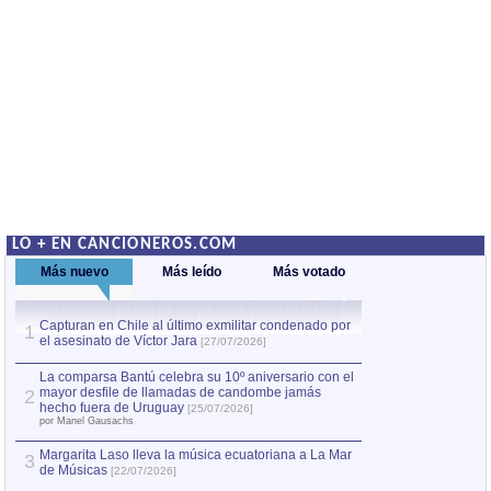
LO + EN CANCIONEROS.COM
Más nuevo
Más leído
Más votado
Capturan en Chile al último exmilitar condenado por
La comparsa Bantú
1
el asesinato de Víctor Jara
mayor desfile de
1
[27/07/2026]
hecho fuera de U
por Manel Gausachs
La comparsa Bantú celebra su 10º aniversario con el
mayor desfile de llamadas de candombe jamás
2
Capturan en Chile
2
hecho fuera de Uruguay
[25/07/2026]
el asesinato de Ví
por Manel Gausachs
Margarita Laso lleva la música ecuatoriana a La Mar
Margarita Laso ll
3
3
de Músicas
de Músicas
[22/07/2026]
[22/07