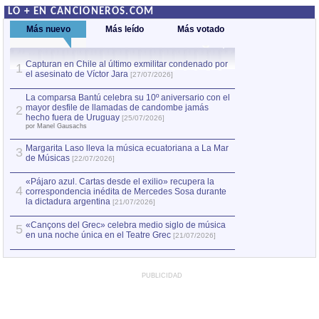
LO + EN CANCIONEROS.COM
Más nuevo
Más leído
Más votado
Capturan en Chile al último exmilitar condenado por
La comparsa Bantú
1
el asesinato de Víctor Jara
mayor desfile de
1
[27/07/2026]
hecho fuera de U
por Manel Gausachs
La comparsa Bantú celebra su 10º aniversario con el
mayor desfile de llamadas de candombe jamás
2
Capturan en Chile
2
hecho fuera de Uruguay
[25/07/2026]
el asesinato de Ví
por Manel Gausachs
Margarita Laso lleva la música ecuatoriana a La Mar
3
de Músicas
[22/07/2026]
«Pájaro azul. Cartas desde el exilio» recupera la
4
correspondencia inédita de Mercedes Sosa durante
la dictadura argentina
[21/07/2026]
«Cançons del Grec» celebra medio siglo de música
5
en una noche única en el Teatre Grec
[21/07/2026]
PUBLICIDAD