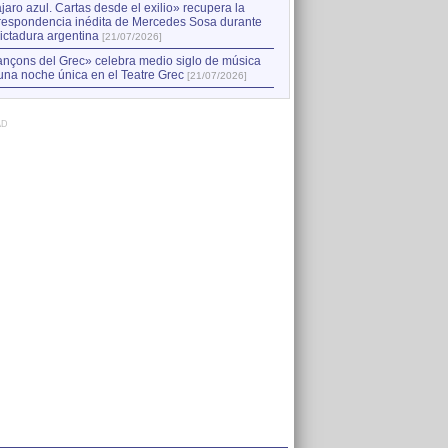
jaro azul. Cartas desde el exilio» recupera la
respondencia inédita de Mercedes Sosa durante
dictadura argentina
[21/07/2026]
nçons del Grec» celebra medio siglo de música
una noche única en el Teatre Grec
[21/07/2026]
AD