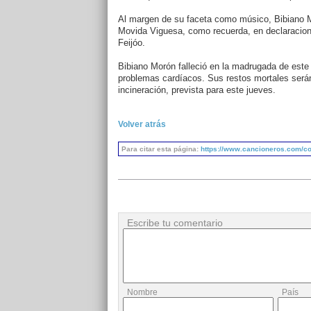
Al margen de su faceta como músico, Bibiano Mo
Movida Viguesa, como recuerda, en declaracion
Feijóo.
Bibiano Morón falleció en la madrugada de este 
problemas cardíacos. Sus restos mortales serán
incineración, prevista para este jueves.
Volver atrás
Para citar esta página:
https://www.cancioneros.com/co
Escribe tu comentario
Nombre
País