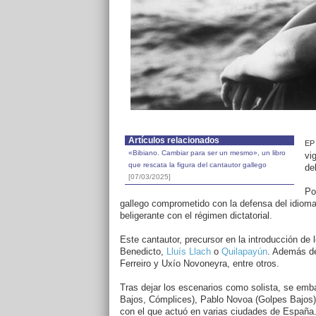
Artículos relacionados
EP
«Bibiano. Cambiar para ser un mesmo», un libro
vi
que rescata la figura del cantautor gallego
de
[07/03/2025]
Po
gallego comprometido con la defensa del idioma 
beligerante con el régimen dictatorial.
Este cantautor, precursor en la introducción de 
Benedicto,
Lluís Llach
o
Quilapayún
. Además d
Ferreiro y Uxío Novoneyra, entre otros.
Tras dejar los escenarios como solista, se emb
Bajos, Cómplices), Pablo Novoa (Golpes Bajos
con el que actuó en varias ciudades de España