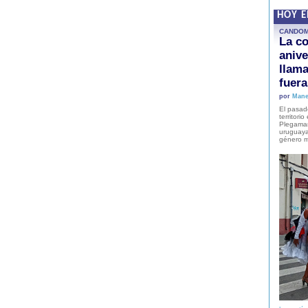
HOY 
CANDO
La co
anive
llam
fuer
por
Mane
El pasad
territori
Plegaman
uruguaya
género m