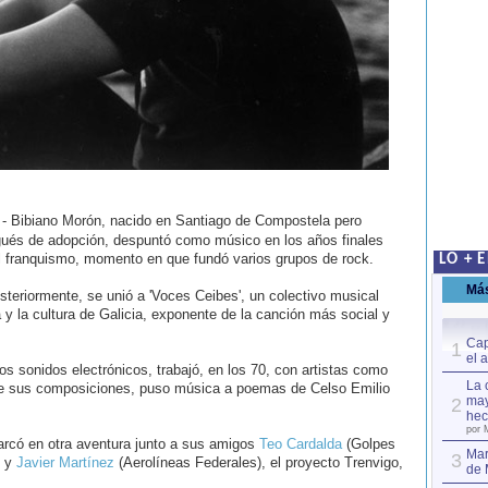
- Bibiano Morón, nacido en Santiago de Compostela pero
gués de adopción, despuntó como músico en los años finales
l franquismo, momento en que fundó varios grupos de rock.
LO + 
Má
steriormente, se unió a 'Voces Ceibes', un colectivo musical
y la cultura de Galicia, exponente de la canción más social y
Cap
1
el 
los sonidos electrónicos, trabajó, en los 70, con artistas como
La 
e sus composiciones, puso música a poemas de Celso Emilio
may
2
hec
por 
arcó en otra aventura junto a sus amigos
Teo Cardalda
(Golpes
Mar
3
) y
Javier Martínez
(Aerolíneas Federales), el proyecto Trenvigo,
de 
.