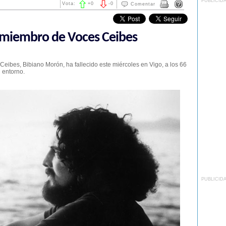
PUBLICID
Vota:
+
0
-
0
Comentar
xmiembro de Voces Ceibes
eibes, Bibiano Morón, ha fallecido este miércoles en Vigo, a los 66
 entorno.
PUBLICID