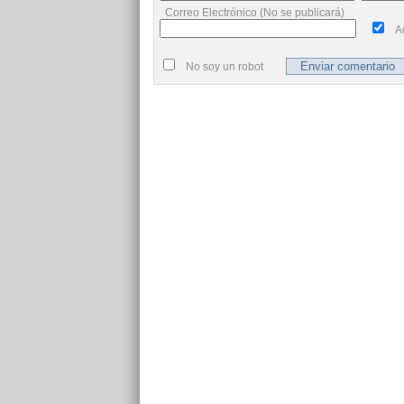
Correo Electrónico (No se publicará)
A
No soy un robot