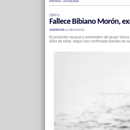
PORTADA > ACTUALIDAD
ÓBITO
Fallece Bibiano Morón, e
AGENCIAS
el 28/12/2016
El productor musical y exmiembro del grupo Voces C
años de edad, según han confirmado fuentes de su