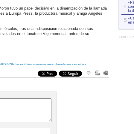
«Pá
4
cor
rón tuvo un papel decisivo en la dinamización de la llamada
la 
es a Europa Press, la productora musical y amiga Ángeles
«Ca
5
en 
miércoles, tras una indisposición relacionada con sus
 velados en el tanatorio Vigomemorial, antes de su
PUBLICID
/8776/2/fallece-bibiano-moron-exmiembro-de-voces-ceibes