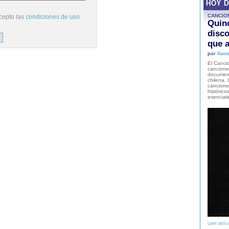
HOY 
CANCIO
cepto las
condiciones de uso
Quinc
disco
que a
por
Xavie
El Cancio
cancione
document
chilena. 
canciones
histórico
esencial
Leer artíc