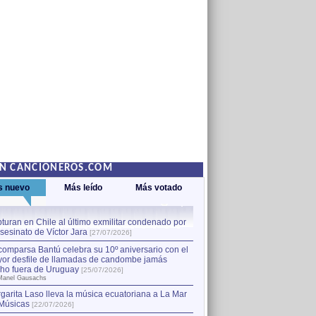
EN CANCIONEROS.COM
s nuevo
Más leído
Más votado
turan en Chile al último exmilitar condenado por
La comparsa Bantú celebra s
asesinato de Víctor Jara
mayor desfile de llamadas
1
[27/07/2026]
hecho fuera de Uruguay
[25
comparsa Bantú celebra su 10º aniversario con el
por Manel Gausachs
or desfile de llamadas de candombe jamás
Capturan en Chile al último
2
ho fuera de Uruguay
[25/07/2026]
el asesinato de Víctor Jara
[
Manel Gausachs
garita Laso lleva la música ecuatoriana a La Mar
Músicas
[22/07/2026]