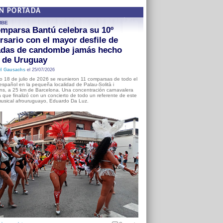
EN PORTADA
MBE
mparsa Bantú celebra su 10º
rsario con el mayor desfile de
adas de candombe jamás hecho
a de Uruguay
l Gausachs
el 25/07/2026
o 18 de julio de 2026 se reunieron 11 comparsas de todo el
o español en la pequeña localidad de Palau-Solità i
s, a 25 km de Barcelona. Una concentración carnavalera
 que finalizó con un concierto de todo un referente de este
usical afrouruguayo, Eduardo Da Luz.