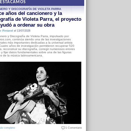
DESTACAMOS
NERO Y DISCOGRAFÍA DE VIOLETA PARRA
e años del cancionero y la
grafía de Violeta Parra, el proyecto
yudó a ordenar su obra
r Pintanel
el 13/07/2026
nero y Discografía de Violeta Parra, impulsado por
ros.com, continúa siendo una de las investigaciones
ales más importantes dedicadas a la universal artista
Cuatro años de investigación permitieron recuperar 520
, reconstruir su discografía, corregir numerosos errores
s y fijar datos fundamentales sobre una de las figuras
es de la música latinoamericana.
ulo completo
1 Comentario