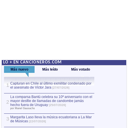
LO + EN CANCIONEROS.COM
Más nuevo
Más leído
Más votado
Capturan en Chile al último exmilitar condenado por
La comparsa Bantú
1
el asesinato de Víctor Jara
mayor desfile de
1
[27/07/2026]
hecho fuera de U
por Manel Gausachs
La comparsa Bantú celebra su 10º aniversario con el
mayor desfile de llamadas de candombe jamás
2
Capturan en Chile
2
hecho fuera de Uruguay
[25/07/2026]
el asesinato de Ví
por Manel Gausachs
Margarita Laso lleva la música ecuatoriana a La Mar
3
de Músicas
[22/07/2026]