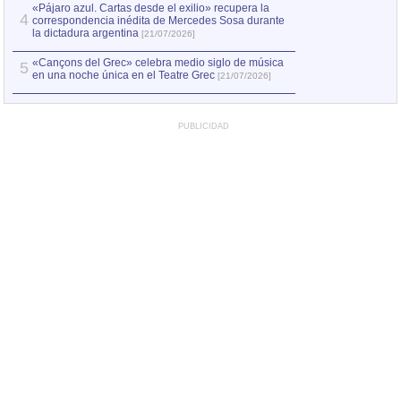
«Pájaro azul. Cartas desde el exilio» recupera la
4
correspondencia inédita de Mercedes Sosa durante
la dictadura argentina
[21/07/2026]
«Cançons del Grec» celebra medio siglo de música
5
en una noche única en el Teatre Grec
[21/07/2026]
PUBLICIDAD