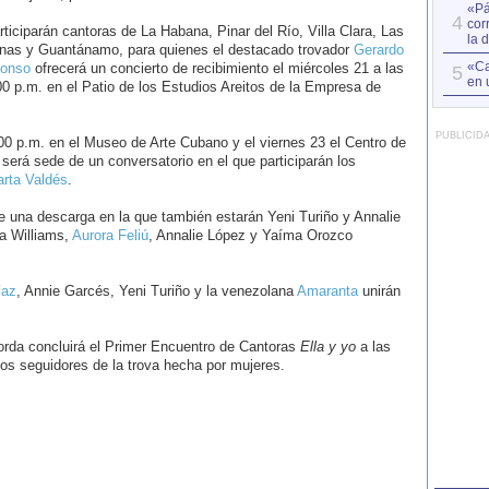
«Pá
4
cor
rticiparán cantoras de La Habana, Pinar del Río, Villa Clara, Las
la 
nas y Guantánamo, para quienes el destacado trovador
Gerardo
«Ca
fonso
ofrecerá un concierto de recibimiento el miércoles 21 a las
5
en 
00 p.m. en el Patio de los Estudios Areitos de la Empresa de
PUBLICID
7.00 p.m. en el Museo de Arte Cubano y el viernes 23 el Centro de
será sede de un conversatorio en el que participarán los
rta Valdés
.
de una descarga en la que también estarán Yeni Turiño y Annalie
da Williams,
Aurora Feliú
, Annalie López y Yaíma Orozco
íaz
, Annie Garcés, Yeni Turiño y la venezolana
Amaranta
unirán
orda concluirá el Primer Encuentro de Cantoras
Ella y yo
a las
los seguidores de la trova hecha por mujeres.