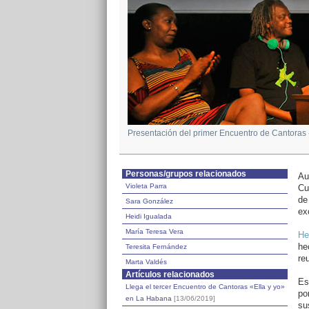
Presentación del primer Encuentro de Cantoras 
Personas/grupos relacionados
Au
Violeta Parra
Cu
d
Sara González
ex
Heidi Igualada
María Teresa Vera
He
he
Teresita Fernández
re
Marta Valdés
Artículos relacionados
Es
Llega el tercer Encuentro de Cantoras «Ella y yo»
po
en La Habana
[13/06/2019]
su