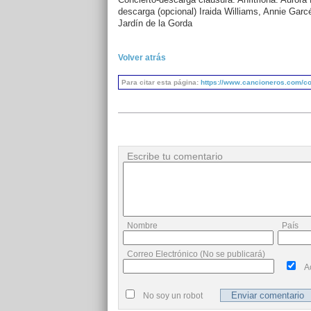
descarga (opcional) Iraida Williams, Annie Garc
Jardín de la Gorda
Volver atrás
Para citar esta página:
https://www.cancioneros.com/co/
Escribe tu comentario
Nombre
País
Correo Electrónico (No se publicará)
A
No soy un robot