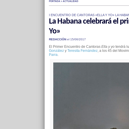
PORTADA > ACTUALIDAD
I ENCUENTRO DE CANTORAS «ELLA Y YO» LA HABAN
La Habana celebrará el pr
Yo»
REDACCIÓN
el 15/06/2017
El Primer Encuentro de Cantoras
Ella y yo
tendrá l
González
y
Teresita Fernández
, a los 45 del Movim
Parra
.