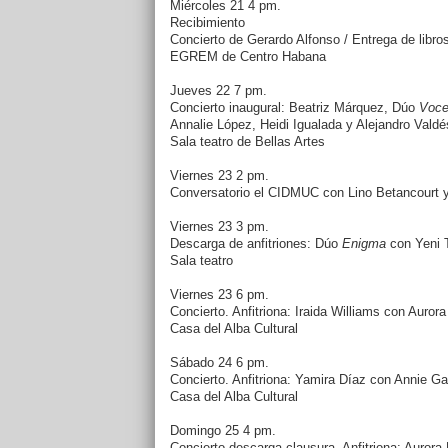
Miércoles 21 4 pm.
Recibimiento
Concierto de Gerardo Alfonso / Entrega de libro
EGREM de Centro Habana
Jueves 22 7 pm.
Concierto inaugural: Beatriz Márquez, Dúo
Voce
Annalie López, Heidi Igualada y Alejandro Vald
Sala teatro de Bellas Artes
Viernes 23 2 pm.
Conversatorio el CIDMUC con Lino Betancourt 
Viernes 23 3 pm.
Descarga de anfitriones: Dúo
Enigma
con Yeni T
Sala teatro
Viernes 23 6 pm.
Concierto. Anfitriona: Iraida Williams con Auro
Casa del Alba Cultural
Sábado 24 6 pm.
Concierto. Anfitriona: Yamira Díaz con Annie G
Casa del Alba Cultural
Domingo 25 4 pm.
Concierto-descarga clausura. Anfitriona: Aurora 