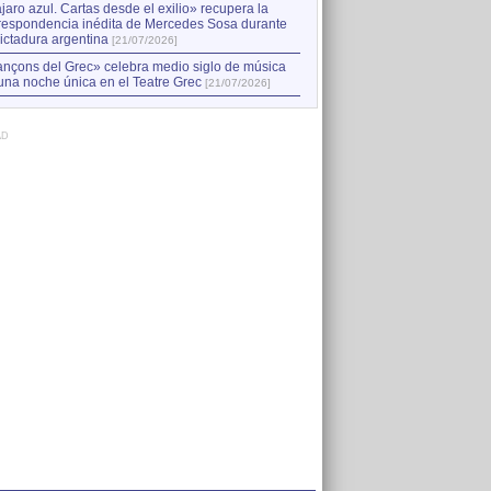
jaro azul. Cartas desde el exilio» recupera la
respondencia inédita de Mercedes Sosa durante
dictadura argentina
[21/07/2026]
nçons del Grec» celebra medio siglo de música
una noche única en el Teatre Grec
[21/07/2026]
AD