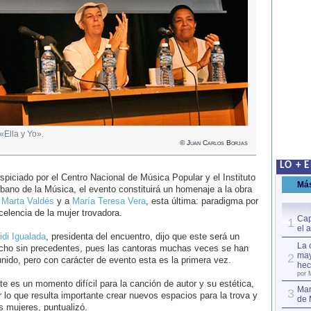
«Ella y Yo».
© Juan Carlos Borjas
LO + 
spiciado por el Centro Nacional de Música Popular y el Instituto
Má
bano de la Música, el evento constituirá un homenaje a la obra
e
Marta Valdés
y a
María Teresa Vera
, esta última: paradigma por
celencia de la mujer trovadora.
Cap
1
el 
idi Igualada
, presidenta del encuentro, dijo que este será un
La 
cho sin precedentes, pues las cantoras muchas veces se han
may
2
unido, pero con carácter de evento esta es la primera vez.
hec
por 
te es un momento difícil para la canción de autor y su estética,
Mar
3
r lo que resulta importante crear nuevos espacios para la trova y
de 
s mujeres, puntualizó.