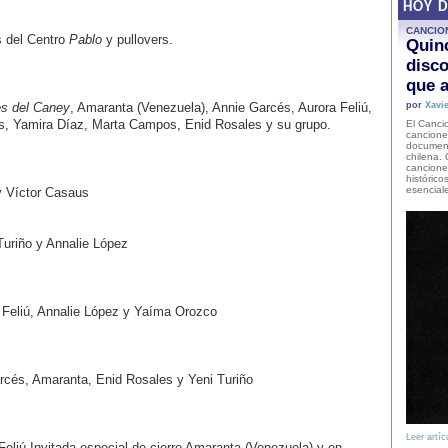
HOY 
CANCIO
s del Centro
Pablo
y pullovers.
Quinc
disco
que a
s del Caney
, Amaranta (Venezuela), Annie Garcés, Aurora Feliú,
por
Xavie
és, Yamira Díaz, Marta Campos, Enid Rosales y su grupo.
El Cancio
cancione
document
chilena. 
canciones
histórico
esencial
y Víctor Casaus
uriño y Annalie López
ra Feliú, Annalie López y Yaíma Orozco
arcés, Amaranta, Enid Rosales y Yeni Turiño
Leer artíc
Feliú Invitada especial de cierre Amaranta (Venezuela) y en