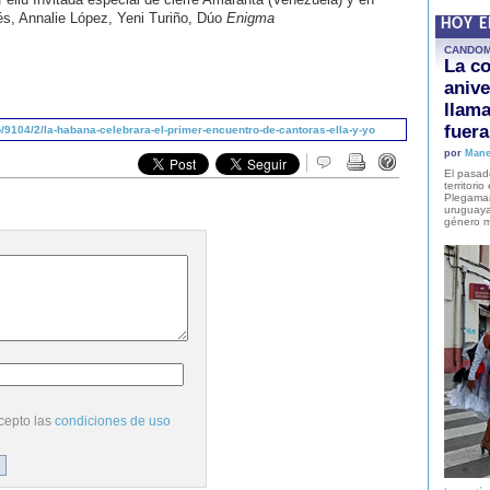
és, Annalie López, Yeni Turiño, Dúo
Enigma
HOY 
CANDO
La co
anive
llam
fuer
9104/2/la-habana-celebrara-el-primer-encuentro-de-cantoras-ella-y-yo
por
Mane
El pasad
territori
Plegaman
uruguaya
género m
cepto las
condiciones de uso