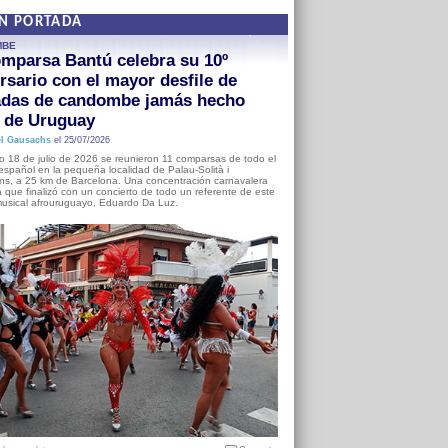
EN PORTADA
MBE
mparsa Bantú celebra su 10º
rsario con el mayor desfile de
adas de candombe jamás hecho
a de Uruguay
l Gausachs
el 25/07/2026
o 18 de julio de 2026 se reunieron 11 comparsas de todo el
o español en la pequeña localidad de Palau-Solità i
s, a 25 km de Barcelona. Una concentración carnavalera
 que finalizó con un concierto de todo un referente de este
usical afrouruguayo, Eduardo Da Luz.