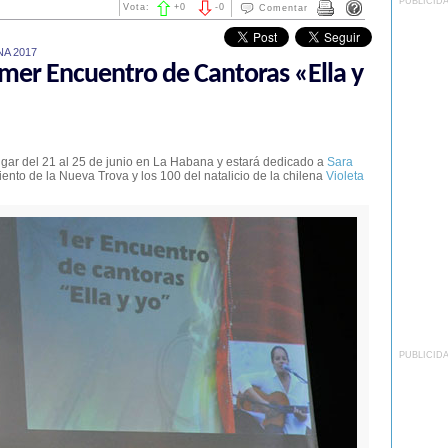
PUBLICID
Vota:
+
0
-
0
Comentar
A 2017
imer Encuentro de Cantoras «Ella y
ugar del 21 al 25 de junio en La Habana y estará dedicado a
Sara
iento de la Nueva Trova y los 100 del natalicio de la chilena
Violeta
PUBLICID