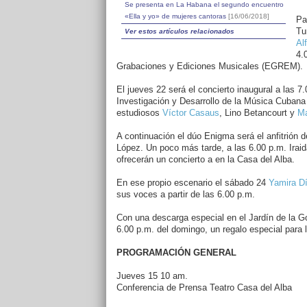
Se presenta en La Habana el segundo encuentro
«Ella y yo» de mujeres cantoras
[16/06/2018]
Pa
Tu
Ver estos artículos relacionados
Al
4.
Grabaciones y Ediciones Musicales (EGREM).
El jueves 22 será el concierto inaugural a las 
Investigación y Desarrollo de la Música Cubana 
estudiosos
Víctor Casaus
, Lino Betancourt y
Ma
A continuación el dúo Enigma será el anfitrión 
López. Un poco más tarde, a las 6.00 p.m. Irai
ofrecerán un concierto a en la Casa del Alba.
En ese propio escenario el sábado 24
Yamira D
sus voces a partir de las 6.00 p.m.
Con una descarga especial en el Jardín de la G
6.00 p.m. del domingo, un regalo especial para 
PROGRAMACIÓN GENERAL
Jueves 15 10 am.
Conferencia de Prensa Teatro Casa del Alba