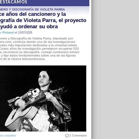
DESTACAMOS
NERO Y DISCOGRAFÍA DE VIOLETA PARRA
e años del cancionero y la
grafía de Violeta Parra, el proyecto
yudó a ordenar su obra
r Pintanel
el 13/07/2026
nero y Discografía de Violeta Parra, impulsado por
ros.com, continúa siendo una de las investigaciones
ales más importantes dedicadas a la universal artista
Cuatro años de investigación permitieron recuperar 520
, reconstruir su discografía, corregir numerosos errores
s y fijar datos fundamentales sobre una de las figuras
es de la música latinoamericana.
ulo completo
1 Comentario