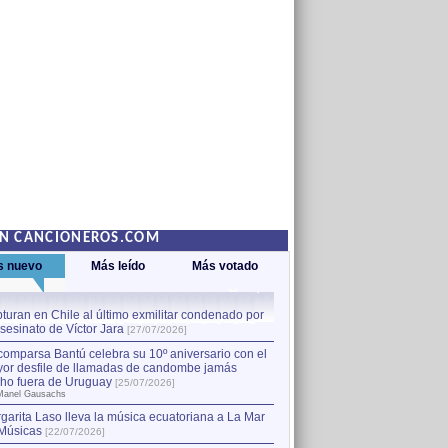
EN CANCIONEROS.COM
s nuevo
Más leído
Más votado
turan en Chile al último exmilitar condenado por
La comparsa Bantú celebra s
asesinato de Víctor Jara
mayor desfile de llamadas
1
[27/07/2026]
hecho fuera de Uruguay
[25
comparsa Bantú celebra su 10º aniversario con el
por Manel Gausachs
or desfile de llamadas de candombe jamás
Capturan en Chile al último
2
ho fuera de Uruguay
[25/07/2026]
el asesinato de Víctor Jara
[
Manel Gausachs
garita Laso lleva la música ecuatoriana a La Mar
Margarita Laso lleva la mús
3
Músicas
de Músicas
[22/07/2026]
[22/07/2026]