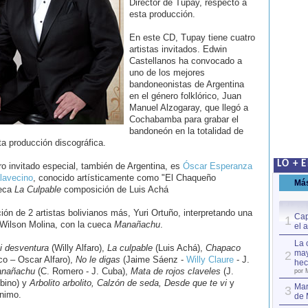
Director de Tupay, respecto a
esta producción.
En este CD, Tupay tiene cuatro
artistas invitados. Edwin
Castellanos ha convocado a
uno de los mejores
bandoneonistas de Argentina
en el género folklórico, Juan
Manuel Alzogaray, que llegó a
Cochabamba para grabar el
bandoneón en la totalidad de
ta producción discográfica.
LO + 
ro invitado especial, también de Argentina, es
Óscar Esperanza
lavecino
, conocido artísticamente como "El Chaqueño
Má
ueca
La Culpable
composición de Luis Achá
ión de 2 artistas bolivianos más, Yuri Ortuño, interpretando una
Cap
1
Wilson Molina, con la cueca
Manañachu
.
el 
La 
i desventura
(Willy Alfaro),
La culpable
(Luis Achá),
Chapaco
may
2
co – Oscar Alfaro),
No le digas
(Jaime Sáenz -
Willy Claure
- J.
hec
nañachu
(C. Romero - J. Cuba),
Mata de rojos claveles
(J.
por 
lbino) y
Arbolito arbolito,
Calzón de seda,
Desde que te vi
y
Mar
3
ónimo.
de 