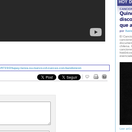
HOY 
CANCIO
Quinc
disco
que a
por
Xavie
El Cancio
cancione
document
chilena. 
canciones
histórico
esencial
/9723/2/tupay-lanza-su-nuevo-cd-cuecas-con-bandoneon
Leer artíc