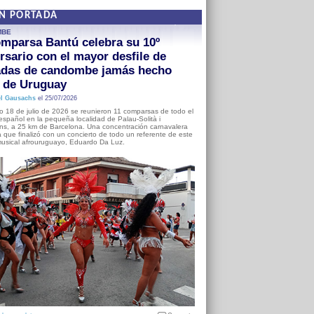
EN PORTADA
MBE
mparsa Bantú celebra su 10º
rsario con el mayor desfile de
adas de candombe jamás hecho
a de Uruguay
l Gausachs
el 25/07/2026
o 18 de julio de 2026 se reunieron 11 comparsas de todo el
o español en la pequeña localidad de Palau-Solità i
s, a 25 km de Barcelona. Una concentración carnavalera
 que finalizó con un concierto de todo un referente de este
usical afrouruguayo, Eduardo Da Luz.