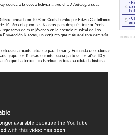
«Pá
ay dedica a la cueca boliviana tres el CD
Antología de la
4
cor
la 
«Ca
5
 Bolivia formada en 1996 en Cochabamba por Edwin Castellanos
en 
 de 10 años el grupo Los Kjarkas para después formar Pacha.
 ingresaron de muy jóvenes en la escuela musical de Los
de Proyección Kjarkas, un conjunto que más adelante derivaría
PUBLICID
 perfeccionamiento artístico para Edwin y Fernando que además
ndario grupo Los Kjarkas durante buena parte de los años 80 y
ación que ha tenido Los Kjarkas en toda su dilatada historia.