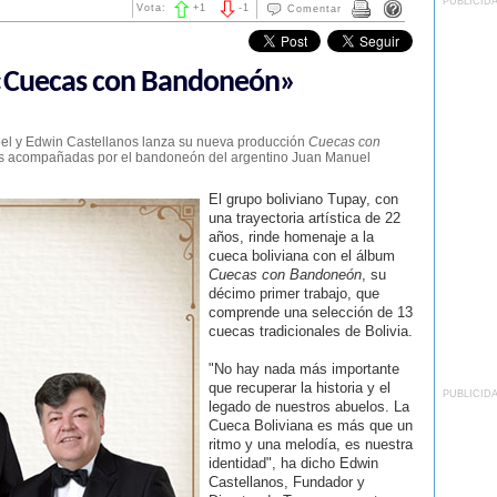
PUBLICID
Vota:
+
1
-
1
Comentar
 «Cuecas con Bandoneón»
rroel y Edwin Castellanos lanza su nueva producción
Cuecas con
les acompañadas por el bandoneón del argentino Juan Manuel
El grupo boliviano Tupay, con
una trayectoria artística de 22
años, rinde homenaje a la
cueca boliviana con el álbum
Cuecas con Bandoneón
, su
décimo primer trabajo, que
comprende una selección de 13
cuecas tradicionales de Bolivia.
"No hay nada más importante
que recuperar la historia y el
PUBLICID
legado de nuestros abuelos. La
Cueca Boliviana es más que un
ritmo y una melodía, es nuestra
identidad", ha dicho
Edwin
Castellanos, Fundador y