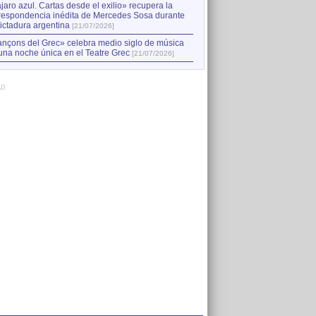
jaro azul. Cartas desde el exilio» recupera la
respondencia inédita de Mercedes Sosa durante
dictadura argentina
[21/07/2026]
nçons del Grec» celebra medio siglo de música
una noche única en el Teatre Grec
[21/07/2026]
AD