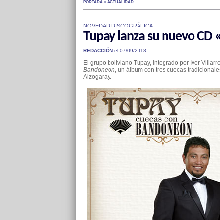
PORTADA > ACTUALIDAD
NOVEDAD DISCOGRÁFICA
Tupay lanza su nuevo CD
REDACCIÓN
el 07/09/2018
El grupo boliviano Tupay, integrado por Iver Villa
Bandoneón
, un álbum con tres cuecas tradiciona
Alzogaray.