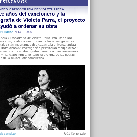
DESTACAMOS
NERO Y DISCOGRAFÍA DE VIOLETA PARRA
e años del cancionero y la
grafía de Violeta Parra, el proyecto
yudó a ordenar su obra
r Pintanel
el 13/07/2026
nero y Discografía de Violeta Parra, impulsado por
ros.com, continúa siendo una de las investigaciones
ales más importantes dedicadas a la universal artista
Cuatro años de investigación permitieron recuperar 520
, reconstruir su discografía, corregir numerosos errores
s y fijar datos fundamentales sobre una de las figuras
es de la música latinoamericana.
ulo completo
1 Comentario