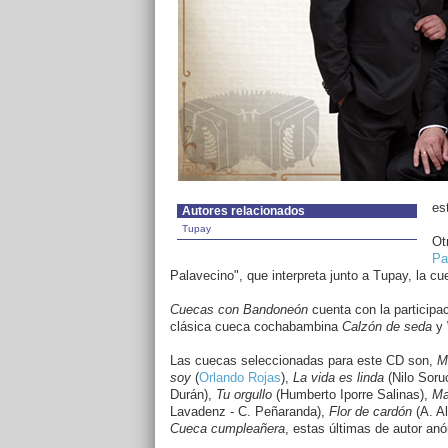
es
Autores relacionados
Tupay
Ot
Pa
Palavecino", que interpreta junto a Tupay, la c
Cuecas con Bandoneón
cuenta con la participac
clásica cueca cochabambina
Calzón de seda
y 
Las cuecas seleccionadas para este CD son,
M
soy
(
Orlando Rojas
),
La vida es linda
(Nilo Soru
Durán),
Tu orgullo
(Humberto Iporre Salinas),
Ma
Lavadenz - C. Peñaranda),
Flor de cardón
(A. A
Cueca cumpleañera
, estas últimas de autor an