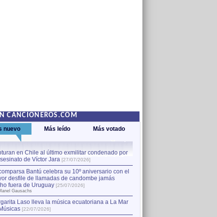
EN CANCIONEROS.COM
s nuevo
Más leído
Más votado
turan en Chile al último exmilitar condenado por
La comparsa Bantú celebra s
asesinato de Víctor Jara
mayor desfile de llamadas
1
[27/07/2026]
hecho fuera de Uruguay
[25
comparsa Bantú celebra su 10º aniversario con el
por Manel Gausachs
or desfile de llamadas de candombe jamás
Capturan en Chile al último
2
ho fuera de Uruguay
[25/07/2026]
el asesinato de Víctor Jara
[
Manel Gausachs
garita Laso lleva la música ecuatoriana a La Mar
Músicas
[22/07/2026]