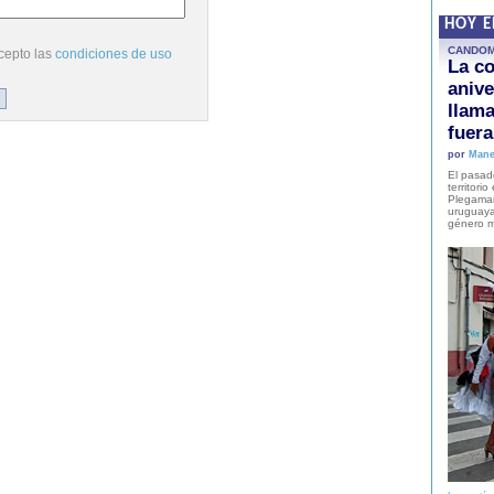
HOY 
CANDO
cepto las
condiciones de uso
La co
anive
llam
fuer
por
Mane
El pasad
territori
Plegaman
uruguaya
género m