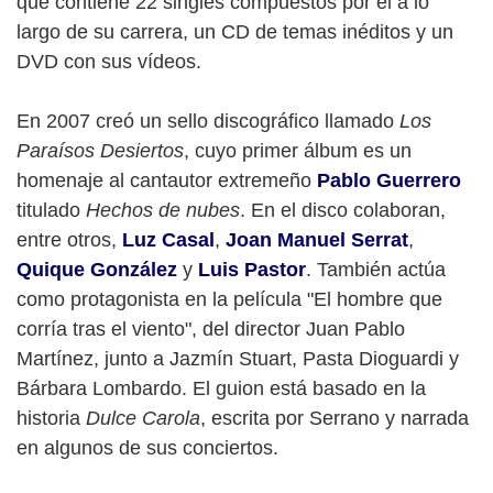
que contiene 22 singles compuestos por él a lo
largo de su carrera, un CD de temas inéditos y un
DVD con sus vídeos.
En 2007 creó un sello discográfico llamado
Los
Paraísos Desiertos
, cuyo primer álbum es un
homenaje al cantautor extremeño
Pablo Guerrero
titulado
Hechos de nubes
. En el disco colaboran,
entre otros,
Luz Casal
,
Joan Manuel Serrat
,
Quique González
y
Luis Pastor
. También actúa
como protagonista en la película "El hombre que
corría tras el viento", del director Juan Pablo
Martínez, junto a Jazmín Stuart, Pasta Dioguardi y
Bárbara Lombardo. El guion está basado en la
historia
Dulce Carola
, escrita por Serrano y narrada
en algunos de sus conciertos.