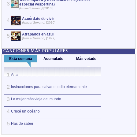
Todo empieza y todo acaba en ti (Edición
La memori
3
3
especial vespertina)
(Ismael Serr
(Ismael Serrano)
[2013]
El viaje d
4
Acuérdate de vivir
4
(Ismael Serr
(Ismael Serrano)
[2010]
Naves ardi
5
Atrapados en azul
5
(Ismael Serr
(Ismael Serrano)
[1997]
CANCIONES MÁS POPULARES
Esta semana
Acumulado
Más votado
1
1
Ana
Sucede que a ve
2
2
Instrucciones para salvar el odio eternamente
Amo tanto la vida
3
3
La mujer más vieja del mundo
No estarás sola
4
4
Crucé un océano
Ahora que te enc
5
5
Has de saber
Ya nada es lo qu