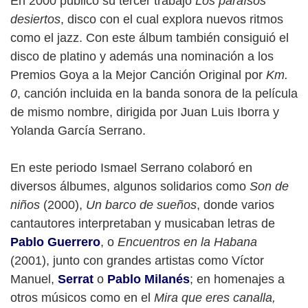
En 2000 publicó su tercer trabajo
Los paraísos
desiertos
, disco con el cual explora nuevos ritmos
como el jazz. Con este álbum también consiguió el
disco de platino y además una nominación a los
Premios Goya a la Mejor Canción Original por
Km.
0
, canción incluida en la banda sonora de la película
de mismo nombre, dirigida por Juan Luis Iborra y
Yolanda García Serrano.
En este periodo Ismael Serrano colaboró en
diversos álbumes, algunos solidarios como
Son de
niños
(2000),
Un barco de sueños
, donde varios
cantautores interpretaban y musicaban letras de
Pablo Guerrero
, o
Encuentros en la Habana
(2001), junto con grandes artistas como Víctor
Manuel,
Serrat
o
Pablo Milanés
; en homenajes a
otros músicos como en el
Mira que eres canalla,