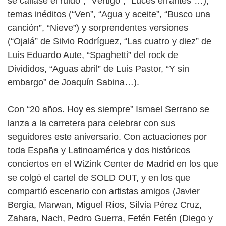
se callase el ruido”, “Vértigo”, “Luces errantes”…),
temas inéditos (“Ven”, “Agua y aceite”, “Busco una
canción”, “Nieve”) y sorprendentes versiones
(“Ojalá” de Silvio Rodríguez, “Las cuatro y diez” de
Luis Eduardo Aute, “Spaghetti” del rock de
Divididos, “Aguas abril” de Luis Pastor, “Y sin
embargo” de Joaquín Sabina…).
Con “20 años. Hoy es siempre” Ismael Serrano se
lanza a la carretera para celebrar con sus
seguidores este aniversario. Con actuaciones por
toda España y Latinoamérica y dos históricos
conciertos en el WiZink Center de Madrid en los que
se colgó el cartel de SOLD OUT, y en los que
compartió escenario con artistas amigos (Javier
Bergia, Marwan, Miguel Ríos, Sìlvia Pèrez Cruz,
Zahara, Nach, Pedro Guerra, Fetén Fetén (Diego y