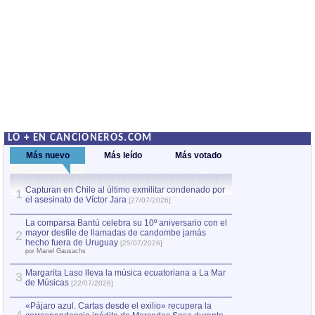
LO + EN CANCIONEROS.COM
Más nuevo
Más leído
Más votado
Capturan en Chile al último exmilitar condenado por
La comparsa Bantú
1
el asesinato de Víctor Jara
mayor desfile de
1
[27/07/2026]
hecho fuera de U
por Manel Gausachs
La comparsa Bantú celebra su 10º aniversario con el
mayor desfile de llamadas de candombe jamás
2
Capturan en Chile
2
hecho fuera de Uruguay
[25/07/2026]
el asesinato de Ví
por Manel Gausachs
Margarita Laso lleva la música ecuatoriana a La Mar
3
de Músicas
[22/07/2026]
«Pájaro azul. Cartas desde el exilio» recupera la