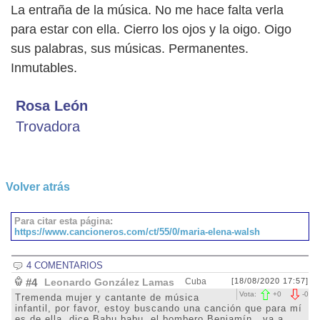
La entraña de la música. No me hace falta verla
para estar con ella. Cierro los ojos y la oigo. Oigo
sus palabras, sus músicas. Permanentes.
Inmutables.
Rosa León
Trovadora
Volver atrás
Para citar esta página:
https://www.cancioneros.com/ct/55/0/maria-elena-walsh
4 COMENTARIOS
#4
Leonardo González Lamas
Cuba
[18/08/2020 17:57]
Vota:
+
0
-
0
Tremenda mujer y cantante de música
infantil, por favor, estoy buscando una canción que para mí
es de ella, dice Babu babu, el bombero Benjamín...va a