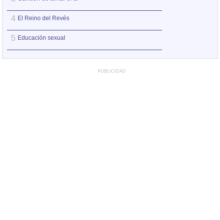
3
Kinoto Fukasuka
4
El Reino del Revés
4
El Reino del Rev
5
Educación sexual
5
El país de la geo
PUBLICIDAD