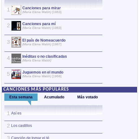
Canciones para mirar
Canciones
1
1
(María Elena Walsh)
[1963]
(María Elena
Canciones para mí
Canciones
2
2
(María Elena Walsh)
[1963]
(María Elena
El país de Nomeacuerdo
El país d
3
3
(María Elena Walsh)
[1967]
(María Elena
Inéditas o no clasificadas
Juguemos 
4
4
(María Elena Walsh)
(María Elena
Juguemos en el mundo
Cuentopo
5
5
(María Elena Walsh)
[1968]
(María Elena
CANCIONES MÁS POPULARES
Esta semana
Acumulado
Más votado
1
1
Así es
Martín el Pescado
2
2
Los castillos
Canción de tomar 
3
Historia de una P
Canción de tomar el té