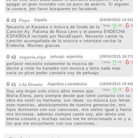
apagar un gran incendio con un poco de aserrín. Si alguien
la conoce, por favor búsqueme en facebook.
#3
Pepa
España
[04/05/2020 12:01]
Vota:
+
0
-
0
Necesito el Karaoke o música de fondo de la
Canción Ay, Paloma de Rosa Leon y el poema ENDECHA
ESPAÑOLA recitado por NuriaEspert. Necesito cantar la
canción acompañada de la música e intentaré recitar la
Endecha. Muchas gracias.
#2
segavia,olga
pehuajo.-argentina
[28/03/2015 18:27]
Vota:
+
0
-
1
porfavor necesito solamente la musica de
decite a volar ho karaoke con musica y letra nada mas
seria un plcer poder cantarla soy de pehuajo
#1
Lila Disario
Argentina y santafecina
[18/03/2013 19:44]
Vota:
+
2
-
1
Soy una mujer solo cinco años menor que
Marìa Elena, pero siempre desde que tomè contacto con su
obra me sentì su hermana, sus ideas, su mùsica sus letras
eran nuestras, absolutamente de nuestra generaciòn, mis
hijos durmieron con sus canciones, mis nietos igual y hasta
mis biznietas, ademàs siempre cantè soy, aùn ahota una
eterna coreuta y muchas veces me he emocionado a mi y a
los que me escucharon con sus canciones.-