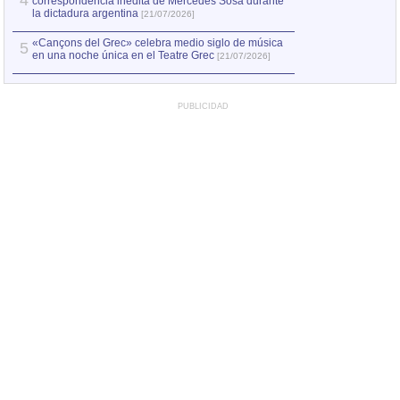
4
correspondencia inédita de Mercedes Sosa durante
la dictadura argentina
[21/07/2026]
«Cançons del Grec» celebra medio siglo de música
5
en una noche única en el Teatre Grec
[21/07/2026]
PUBLICIDAD