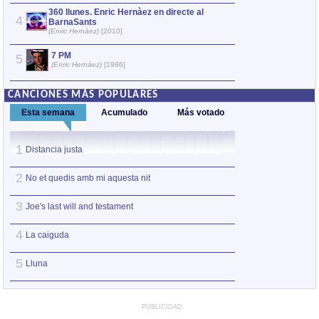
360 llunes. Enric Hernàez en directe al
4
Himnes. En
4
BarnaSants
(Enric Hernà
(Enric Hernàez)
[2010]
7 PM
No t’oblido
5
5
(Enric Hernàez)
[1986]
(Enric Hernà
CANCIONES MÁS POPULARES
Esta semana
Acumulado
Más votado
1
1
Distancia justa
Distancia justa
2
2
No et quedis amb mi aquesta nit
Amor de tarde
3
3
Joe's last will and testament
Sé lo que es esp
4
4
La caiguda
Lluna
5
5
Lluna
El teu cos riu i riu
PUBLICIDAD