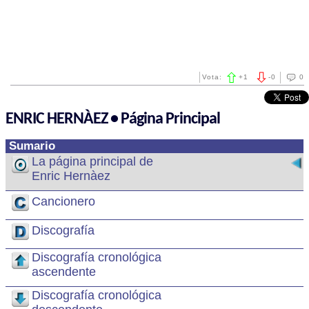
Vota:
+
1
-
0
0
ENRIC HERNÀEZ • Página Principal
Sumario
La página principal de
Enric Hernàez
Cancionero
Discografía
Discografía cronológica
ascendente
Discografía cronológica