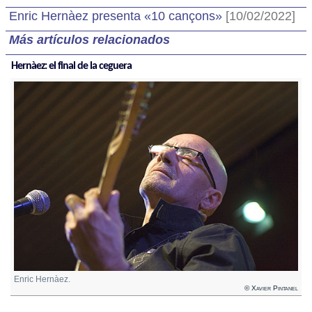
Enric Hernàez presenta «10 cançons»
[10/02/2022]
Más artículos relacionados
Hernàez: el final de la ceguera
Enric Hernàez.
© Xavier Pintanel