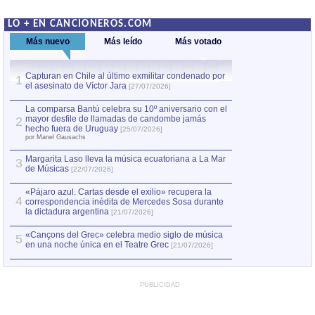
LO + EN CANCIONEROS.COM
Más nuevo
Más leído
Más votado
Capturan en Chile al último exmilitar condenado por
La comparsa Bantú
1
el asesinato de Víctor Jara
mayor desfile de
1
[27/07/2026]
hecho fuera de U
por Manel Gausachs
La comparsa Bantú celebra su 10º aniversario con el
mayor desfile de llamadas de candombe jamás
2
Capturan en Chile
2
hecho fuera de Uruguay
[25/07/2026]
el asesinato de Ví
por Manel Gausachs
Margarita Laso lleva la música ecuatoriana a La Mar
Margarita Laso ll
3
3
de Músicas
de Músicas
[22/07/2026]
[22/07
«Pájaro azul. Cartas desde el exilio» recupera la
4
correspondencia inédita de Mercedes Sosa durante
la dictadura argentina
[21/07/2026]
«Cançons del Grec» celebra medio siglo de música
5
en una noche única en el Teatre Grec
[21/07/2026]
PUBLICIDAD