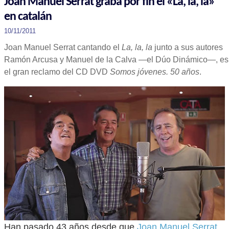
Joan Manuel Serrat graba por fin el «La, la, la»
en catalán
10/11/2011
Joan Manuel Serrat cantando el
La, la, la
junto a sus autores
Ramón Arcusa y Manuel de la Calva —el Dúo Dinámico—, es
el gran reclamo del CD DVD
Somos jóvenes. 50 años
.
Han pasado 43 años desde que
Joan Manuel Serrat