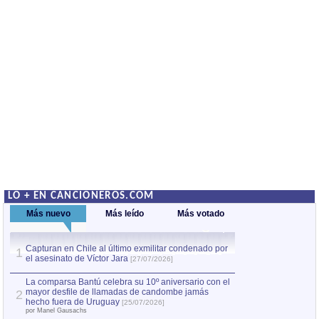
LO + EN CANCIONEROS.COM
Más nuevo
Más leído
Más votado
Capturan en Chile al último exmilitar condenado por
La comparsa Bantú
1
el asesinato de Víctor Jara
mayor desfile de
1
[27/07/2026]
hecho fuera de U
por Manel Gausachs
La comparsa Bantú celebra su 10º aniversario con el
mayor desfile de llamadas de candombe jamás
2
Capturan en Chile
2
hecho fuera de Uruguay
[25/07/2026]
el asesinato de Ví
por Manel Gausachs