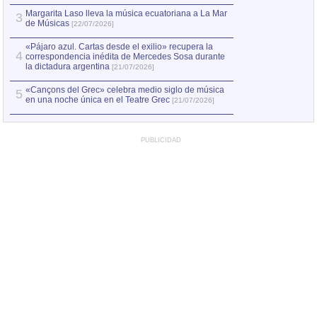
Margarita Laso lleva la música ecuatoriana a La Mar
Margarita Laso ll
3
3
de Músicas
de Músicas
[22/07/2026]
[22/07
«Pájaro azul. Cartas desde el exilio» recupera la
4
correspondencia inédita de Mercedes Sosa durante
la dictadura argentina
[21/07/2026]
«Cançons del Grec» celebra medio siglo de música
5
en una noche única en el Teatre Grec
[21/07/2026]
PUBLICIDAD