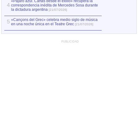
«Pájaro azul. Cartas desde el exilio» recupera la
4
correspondencia inédita de Mercedes Sosa durante
la dictadura argentina
[21/07/2026]
«Cançons del Grec» celebra medio siglo de música
5
en una noche única en el Teatre Grec
[21/07/2026]
PUBLICIDAD