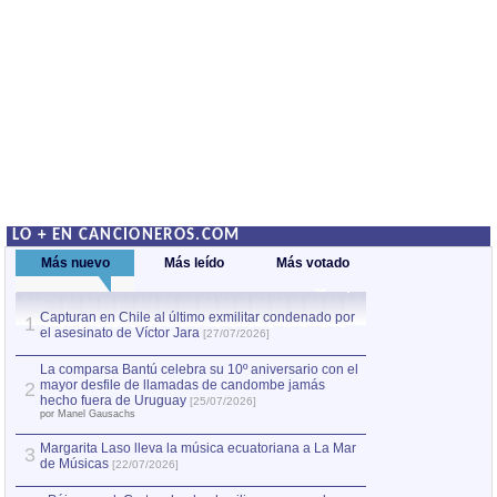
LO + EN CANCIONEROS.COM
Más nuevo
Más leído
Más votado
Capturan en Chile al último exmilitar condenado por
La comparsa Bantú
1
el asesinato de Víctor Jara
mayor desfile de
1
[27/07/2026]
hecho fuera de U
por Manel Gausachs
La comparsa Bantú celebra su 10º aniversario con el
mayor desfile de llamadas de candombe jamás
2
Capturan en Chile
2
hecho fuera de Uruguay
[25/07/2026]
el asesinato de Ví
por Manel Gausachs
Margarita Laso lleva la música ecuatoriana a La Mar
3
de Músicas
[22/07/2026]