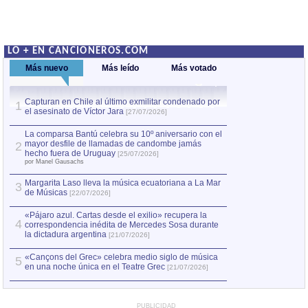
LO + EN CANCIONEROS.COM
Más nuevo
Más leído
Más votado
Capturan en Chile al último exmilitar condenado por
La comparsa Bantú
1
el asesinato de Víctor Jara
mayor desfile de
1
[27/07/2026]
hecho fuera de U
por Manel Gausachs
La comparsa Bantú celebra su 10º aniversario con el
mayor desfile de llamadas de candombe jamás
2
Capturan en Chile
2
hecho fuera de Uruguay
[25/07/2026]
el asesinato de Ví
por Manel Gausachs
Margarita Laso lleva la música ecuatoriana a La Mar
3
de Músicas
[22/07/2026]
«Pájaro azul. Cartas desde el exilio» recupera la
4
correspondencia inédita de Mercedes Sosa durante
la dictadura argentina
[21/07/2026]
«Cançons del Grec» celebra medio siglo de música
5
en una noche única en el Teatre Grec
[21/07/2026]
PUBLICIDAD