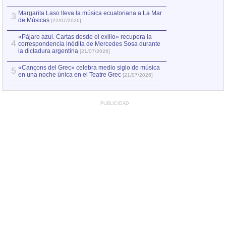
Margarita Laso lleva la música ecuatoriana a La Mar
Margarita Laso ll
3
3
de Músicas
de Músicas
[22/07/2026]
[22/07
«Pájaro azul. Cartas desde el exilio» recupera la
4
correspondencia inédita de Mercedes Sosa durante
la dictadura argentina
[21/07/2026]
«Cançons del Grec» celebra medio siglo de música
5
en una noche única en el Teatre Grec
[21/07/2026]
PUBLICIDAD