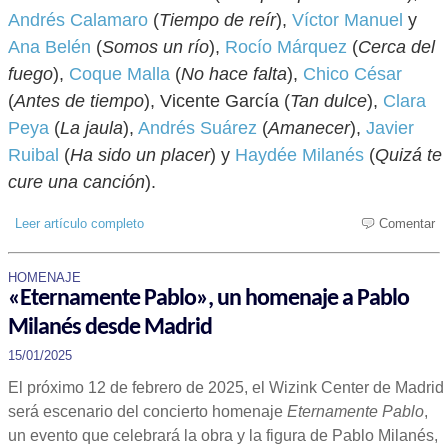
Andrés Calamaro
(
Tiempo de reír
),
Víctor Manuel
y
Ana Belén
(
Somos un río
),
Rocío Márquez
(
Cerca del
fuego
),
Coque Malla
(
No hace falta
),
Chico César
(
Antes de tiempo
), Vicente García (
Tan dulce
),
Clara
Peya
(
La jaula
),
Andrés Suárez
(
Amanecer
),
Javier
Ruibal
(
Ha sido un placer
) y
Haydée Milanés
(
Quizá te
cure una canción
).
Leer artículo completo
Comentar
HOMENAJE
«Eternamente Pablo», un homenaje a Pablo
Milanés desde Madrid
15/01/2025
El próximo 12 de febrero de 2025, el Wizink Center de Madrid
será escenario del concierto homenaje
Eternamente Pablo
,
un evento que celebrará la obra y la figura de Pablo Milanés,