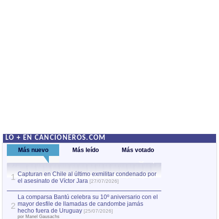
LO + EN CANCIONEROS.COM
Más nuevo
Más leído
Más votado
Capturan en Chile al último exmilitar condenado por
La comparsa Bantú
1
el asesinato de Víctor Jara
mayor desfile de
1
[27/07/2026]
hecho fuera de U
por Manel Gausachs
La comparsa Bantú celebra su 10º aniversario con el
mayor desfile de llamadas de candombe jamás
2
Capturan en Chile
2
hecho fuera de Uruguay
[25/07/2026]
el asesinato de Ví
por Manel Gausachs