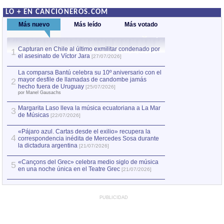
LO + EN CANCIONEROS.COM
Más nuevo
Más leído
Más votado
Capturan en Chile al último exmilitar condenado por
La comparsa Bantú
1
el asesinato de Víctor Jara
mayor desfile de
1
[27/07/2026]
hecho fuera de U
por Manel Gausachs
La comparsa Bantú celebra su 10º aniversario con el
mayor desfile de llamadas de candombe jamás
2
Capturan en Chile
2
hecho fuera de Uruguay
[25/07/2026]
el asesinato de Ví
por Manel Gausachs
Margarita Laso lleva la música ecuatoriana a La Mar
Margarita Laso ll
3
3
de Músicas
de Músicas
[22/07/2026]
[22/07
«Pájaro azul. Cartas desde el exilio» recupera la
4
correspondencia inédita de Mercedes Sosa durante
la dictadura argentina
[21/07/2026]
«Cançons del Grec» celebra medio siglo de música
5
en una noche única en el Teatre Grec
[21/07/2026]
PUBLICIDAD